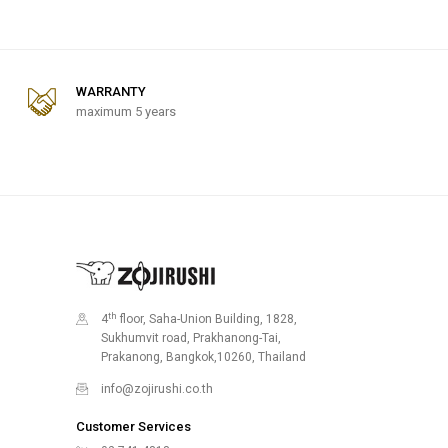
WARRANTY
maximum 5 years
th
4
floor, Saha-Union Building, 1828,
Sukhumvit road, Prakhanong-Tai,
Prakanong, Bangkok,10260, Thailand
info@zojirushi.co.th
Customer Services