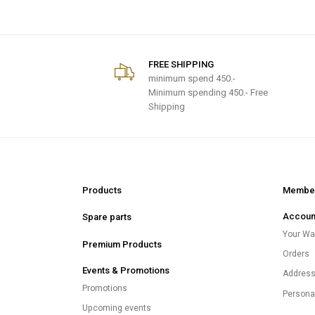
FREE SHIPPING
minimum spend
450.-
Minimum spending 450.- Free
Shipping
Products
Member
Accoun
Spare parts
Your Wal
Premium Products
Orders
Events & Promotions
Addres
Promotions
Persona
Upcoming events