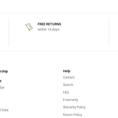
FREE RETURNS
within 14 days
Help
ship
Contact
t
Search
let
FAQ
E-warranty
s
Warranty Policy
l Data
Return Policy