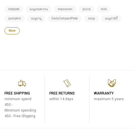
hotplate
เมนูของหวาน
maccaroni
pizza
milo
pumpkin
เมนูชาบู
DailyCompactPlate
soup
เมนูปาร์ตี้
More
FREE SHIPPING
FREE RETURNS
WARRANTY
minimum spend
within 14 days
maximum 5 years
450.-
Minimum spending
450.- Free Shipping