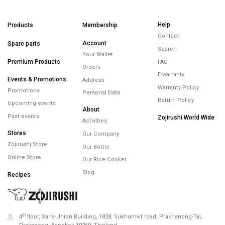
Help
Products
Membership
Contact
Account
Spare parts
Search
Your Wallet
Premium Products
FAQ
Orders
E-warranty
Events & Promotions
Address
Warranty Policy
Promotions
Personal Data
Return Policy
Upcoming events
About
Past events
Zojirushi World Wide
Activities
Stores
Our Company
Zojirushi Store
Our Bottle
Online Store
Our Rice Cooker
Blog
Recipes
th
4
floor, Saha-Union Building, 1828, Sukhumvit road, Prakhanong-Tai,