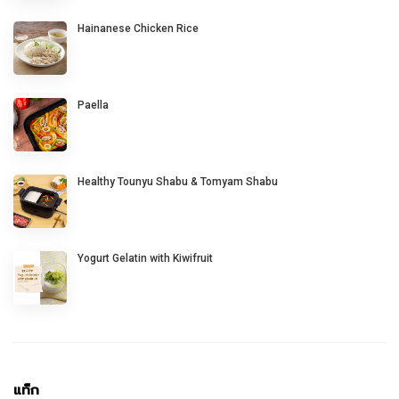
Hainanese Chicken Rice
Paella
Healthy Tounyu Shabu & Tomyam Shabu
Yogurt Gelatin with Kiwifruit
แท็ก