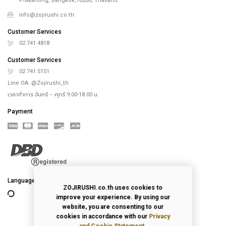
Prakanong, Bangkok,10260, Thailand
info@zojirushi.co.th
Customer Services
02 741 4818
Customer Services
02 741 5151
Line OA. @Zojirushi_th
เวลาทำการ จันทร์ – ศุกร์ 9.00-18.00 น.
Payment
Language
ZOJIRUSHI.co.th uses cookies to
improve your experience. By using our
website, you are consenting to our
cookies in accordance with our
Privacy