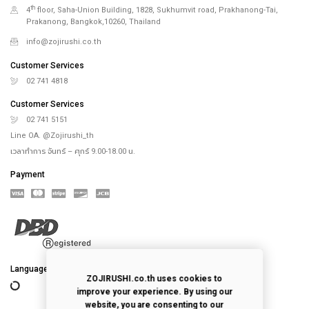
th
4
floor, Saha-Union Building, 1828, Sukhumvit road, Prakhanong-Tai,
Prakanong, Bangkok,10260, Thailand
info@zojirushi.co.th
Customer Services
02 741 4818
Customer Services
02 741 5151
Line OA. @Zojirushi_th
เวลาทำการ จันทร์ – ศุกร์ 9.00-18.00 น.
Payment
Language
ZOJIRUSHI.co.th uses cookies to
improve your experience. By using our
website, you are consenting to our