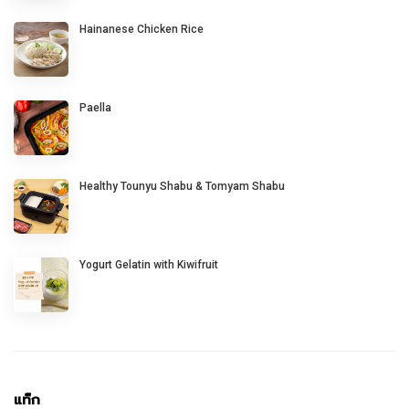
Hainanese Chicken Rice
Paella
Healthy Tounyu Shabu & Tomyam Shabu
Yogurt Gelatin with Kiwifruit
แท็ก