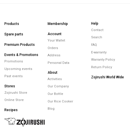
Help
Products
Membership
Contact
Account
Spare parts
Search
Your Wallet
Premium Products
FAQ
Orders
E-warranty
Events & Promotions
Address
Warranty Policy
Promotions
Personal Data
Return Policy
Upcoming events
About
Past events
Zojirushi World Wide
Activities
Stores
Our Company
Zojirushi Store
Our Bottle
Online Store
Our Rice Cooker
Blog
Recipes