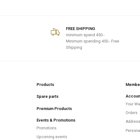
FREE SHIPPING
minimum spend
450.-
Minimum spending 450.- Free
Shipping
Products
Member
Accoun
Spare parts
Your Wal
Premium Products
Orders
Events & Promotions
Addres
Promotions
Persona
Upcoming events