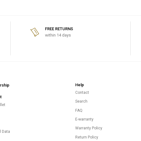
FREE RETURNS
within 14 days
Help
ship
Contact
t
Search
let
FAQ
E-warranty
s
Warranty Policy
l Data
Return Policy