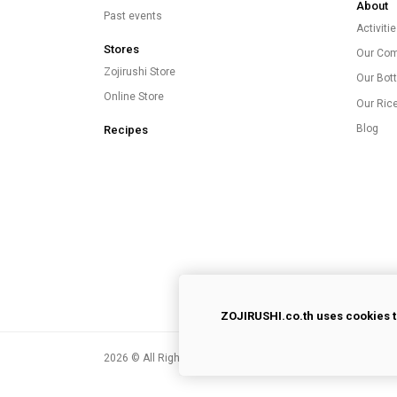
About
Past events
Activiti
Stores
Our Co
Zojirushi Store
Our Bott
Online Store
Our Ric
Blog
Recipes
ZOJIRUSHI.co.th uses cookies t
2026
© All Rights Reserved.
Privacy Policy
|
Terms of