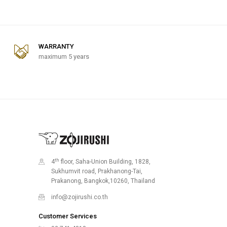
WARRANTY
maximum 5 years
th
4
floor, Saha-Union Building, 1828,
Sukhumvit road, Prakhanong-Tai,
Prakanong, Bangkok,10260, Thailand
info@zojirushi.co.th
Customer Services