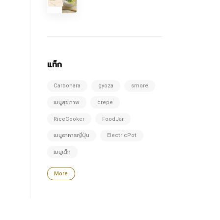
แท็ก
Carbonara
gyoza
smore
เมนูสุขภาพ
crepe
RiceCooker
FoodJar
เมนูอาหารญี่ปุ่น
ElectricPot
เมนูเด็ก
More