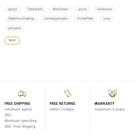
gyoza
Tteokbokki
RiceCooker
pizza
Carbonara
WaterlessCooking
corndogpancake
DividePlate
soup
pumpkin
More
FREE SHIPPING
FREE RETURNS
WARRANTY
minimum spend
within 14 days
maximum 5 years
450.-
Minimum spending
450.- Free Shipping