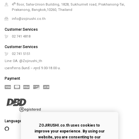
th
4
floor, Saha-Union Building, 1828, Sukhumvit road, Prakhanong-Tai,
Prakanong, Bangkok,10260, Thailand
info@zojirushi.co.th
Customer Services
02 741 4818
Customer Services
02 741 5151
Line OA. @Zojirushi_th
เวลาทำการ จันทร์ – ศุกร์ 9.00-18.00 น.
Payment
Language
ZOJIRUSHI.co.th uses cookies to
improve your experience. By using our
website, you are consenting to our