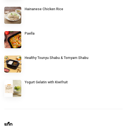
Hainanese Chicken Rice
Paella
Healthy Tounyu Shabu & Tomyam Shabu
Yogurt Gelatin with Kiwifruit
แท็ก