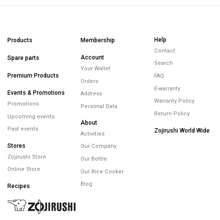
Help
Products
Membership
Contact
Account
Spare parts
Search
Your Wallet
Premium Products
FAQ
Orders
E-warranty
Events & Promotions
Address
Warranty Policy
Promotions
Personal Data
Return Policy
Upcoming events
About
Past events
Zojirushi World Wide
Activities
Stores
Our Company
Zojirushi Store
Our Bottle
Online Store
Our Rice Cooker
Blog
Recipes