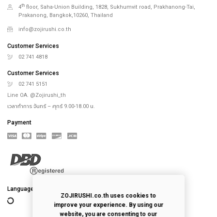
th
4
floor, Saha-Union Building, 1828, Sukhumvit road, Prakhanong-Tai,
Prakanong, Bangkok,10260, Thailand
info@zojirushi.co.th
Customer Services
02 741 4818
Customer Services
02 741 5151
Line OA. @Zojirushi_th
เวลาทำการ จันทร์ – ศุกร์ 9.00-18.00 น.
Payment
Language
ZOJIRUSHI.co.th uses cookies to
improve your experience. By using our
website, you are consenting to our