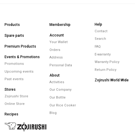
Help
Products
Membership
Contact
Account
Spare parts
Search
Your Wallet
Premium Products
FAQ
Orders
E-warranty
Events & Promotions
Address
Warranty Policy
Promotions
Personal Data
Return Policy
Upcoming events
About
Past events
Zojirushi World Wide
Activities
Stores
Our Company
Zojirushi Store
Our Bottle
Online Store
Our Rice Cooker
Blog
Recipes