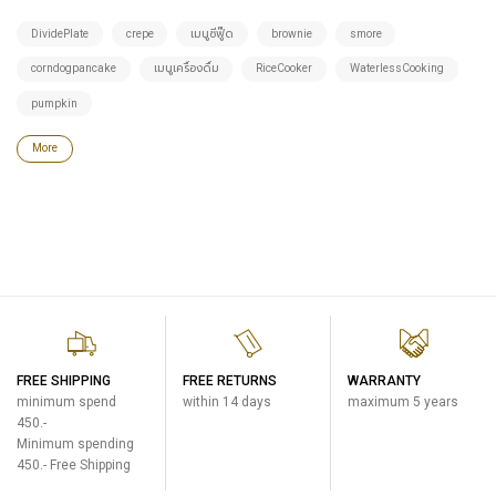
DividePlate
crepe
เมนูซีฟู๊ด
brownie
smore
corndogpancake
เมนูเครื่องดื่ม
RiceCooker
WaterlessCooking
pumpkin
More
FREE SHIPPING
FREE RETURNS
WARRANTY
minimum spend
within 14 days
maximum 5 years
450.-
Minimum spending
450.- Free Shipping