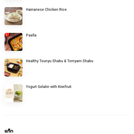
Hainanese Chicken Rice
Paella
Healthy Tounyu Shabu & Tomyam Shabu
Yogurt Gelatin with Kiwifruit
แท็ก