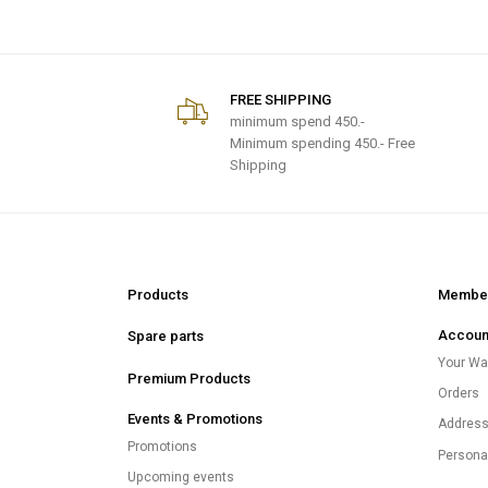
FREE SHIPPING
minimum spend
450.-
Minimum spending 450.- Free
Shipping
Products
Member
Accoun
Spare parts
Your Wal
Premium Products
Orders
Events & Promotions
Addres
Promotions
Persona
Upcoming events