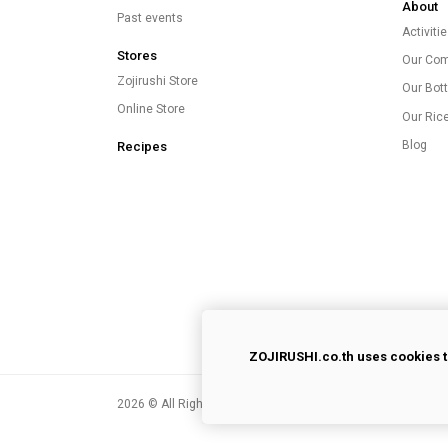
About
Past events
Activiti
Stores
Our Co
Zojirushi Store
Our Bott
Online Store
Our Ric
Blog
Recipes
ZOJIRUSHI.co.th uses cookies t
2026
© All Rights Reserved.
Privacy Policy
|
Terms of