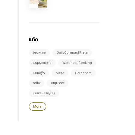
แท็ก
brownie
DailyCompactPlate
เมนูของหวาน
WaterlessCooking
เมนูซีฟู๊ด
pizza
Carbonara
milo
เมนูปาร์ตี้
เมนูอาหารญี่ปุ่น
More