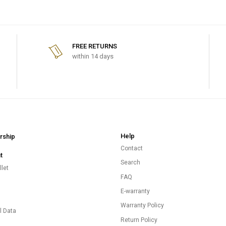
FREE RETURNS
within 14 days
Help
ship
Contact
t
Search
let
FAQ
E-warranty
s
Warranty Policy
l Data
Return Policy