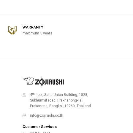
WARRANTY
maximum 5 years
th
4
floor, Saha-Union Building, 1828,
Sukhumvit road, Prakhanong-Tai,
Prakanong, Bangkok,10260, Thailand
info@zojirushi.co.th
Customer Services