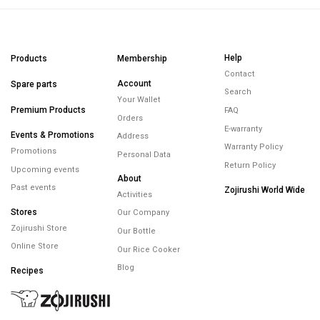
Help
Products
Membership
Contact
Account
Spare parts
Search
Your Wallet
Premium Products
FAQ
Orders
E-warranty
Events & Promotions
Address
Warranty Policy
Promotions
Personal Data
Return Policy
Upcoming events
About
Past events
Zojirushi World Wide
Activities
Stores
Our Company
Zojirushi Store
Our Bottle
Online Store
Our Rice Cooker
Blog
Recipes