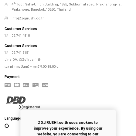
th
4
floor, Saha-Union Building, 1828, Sukhumvit road, Prakhanong-Tai,
Prakanong, Bangkok,10260, Thailand
info@zojirushi.co.th
Customer Services
02 741 4818
Customer Services
02 741 5151
Line OA. @Zojirushi_th
เวลาทำการ จันทร์ – ศุกร์ 9.00-18.00 น.
Payment
Language
ZOJIRUSHI.co.th uses cookies to
improve your experience. By using our
website, you are consenting to our