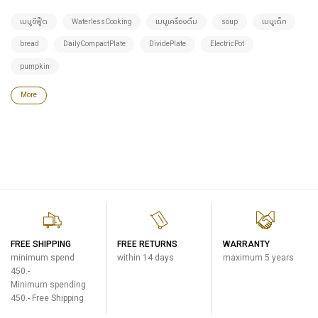
เมนูซีฟู๊ด
WaterlessCooking
เมนูเครื่องดื่ม
soup
เมนูเด็ก
bread
DailyCompactPlate
DividePlate
ElectricPot
pumpkin
More
FREE SHIPPING
FREE RETURNS
WARRANTY
minimum spend
within 14 days
maximum 5 years
450.-
Minimum spending
450.- Free Shipping