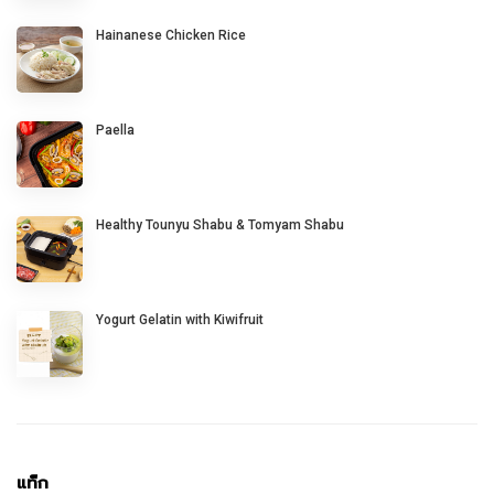
Hainanese Chicken Rice
Paella
Healthy Tounyu Shabu & Tomyam Shabu
Yogurt Gelatin with Kiwifruit
แท็ก