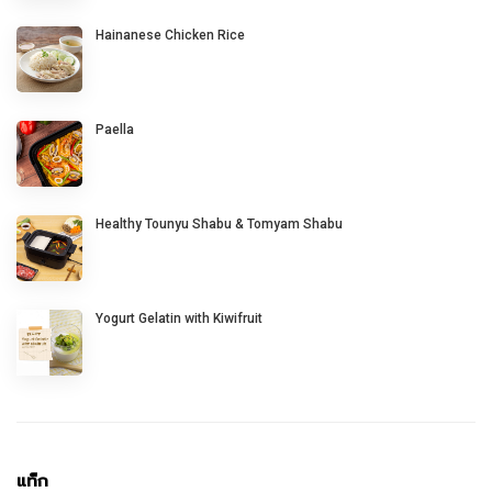
Hainanese Chicken Rice
Paella
Healthy Tounyu Shabu & Tomyam Shabu
Yogurt Gelatin with Kiwifruit
แท็ก