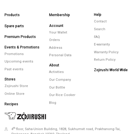
Help
Products
Membership
Contact
Account
Spare parts
Search
Your Wallet
Premium Products
FAQ
Orders
E-warranty
Events & Promotions
Address
Warranty Policy
Promotions
Personal Data
Return Policy
Upcoming events
About
Past events
Zojirushi World Wide
Activities
Stores
Our Company
Zojirushi Store
Our Bottle
Online Store
Our Rice Cooker
Blog
Recipes
th
4
floor, Saha-Union Building, 1828, Sukhumvit road, Prakhanong-Tai,