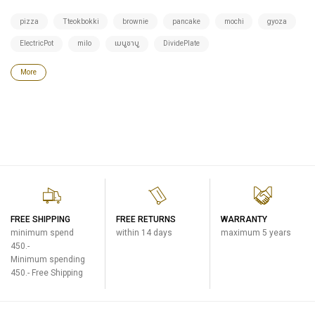
pizza
Tteokbokki
brownie
pancake
mochi
gyoza
ElectricPot
milo
เมนูชาบู
DividePlate
More
FREE SHIPPING
FREE RETURNS
WARRANTY
minimum spend
within 14 days
maximum 5 years
450.-
Minimum spending
450.- Free Shipping