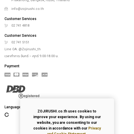
Prakanong, Bangkok,10260, Thailand
info@zojirushi.co.th
Customer Services
02 741 4818
Customer Services
02 741 5151
Line OA. @Zojirushi_th
เวลาทำการ จันทร์ – ศุกร์ 9.00-18.00 น.
Payment
Language
ZOJIRUSHI.co.th uses cookies to
improve your experience. By using our
website, you are consenting to our
cookies in accordance with our
Privacy