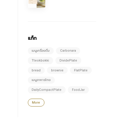
แท็ก
เมนูเครื่องดื่ม
Carbonara
Tteokbokki
DividePlate
bread
brownie
FlatPlate
เมนูอาหารไทย
DailyCompactPlate
FoodJar
More