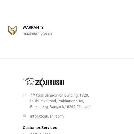
WARRANTY
maximum 5 years
th
4
floor, Saha-Union Building, 1828,
Sukhumvit road, Prakhanong-Tai,
Prakanong, Bangkok,10260, Thailand
info@zojirushi.co.th
Customer Services