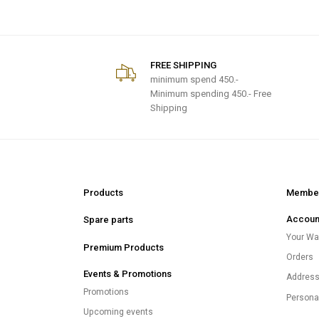
FREE SHIPPING
minimum spend
450.-
Minimum spending 450.- Free
Shipping
Products
Member
Accoun
Spare parts
Your Wal
Premium Products
Orders
Events & Promotions
Addres
Promotions
Persona
Upcoming events