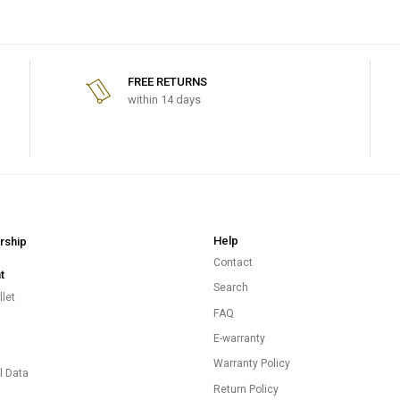
FREE RETURNS
within 14 days
Help
ship
Contact
t
Search
let
FAQ
E-warranty
s
Warranty Policy
l Data
Return Policy