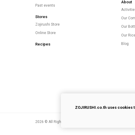
About
Past events
Activiti
Stores
Our Co
Zojirushi Store
Our Bott
Online Store
Our Ric
Blog
Recipes
ZOJIRUSHI.co.th uses cookies t
2026
© All Rights Reserved.
Privacy Policy
|
Terms of