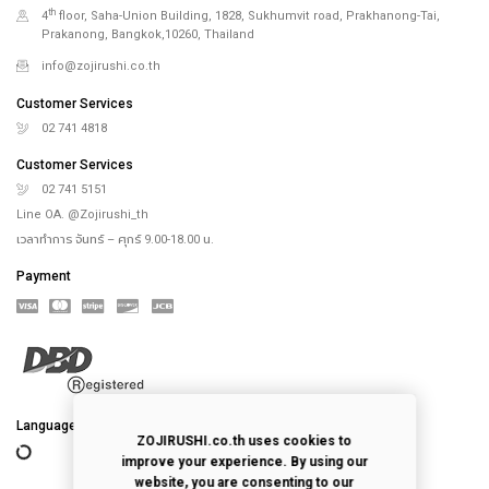
th
4
floor, Saha-Union Building, 1828, Sukhumvit road, Prakhanong-Tai,
Prakanong, Bangkok,10260, Thailand
info@zojirushi.co.th
Customer Services
02 741 4818
Customer Services
02 741 5151
Line OA. @Zojirushi_th
เวลาทำการ จันทร์ – ศุกร์ 9.00-18.00 น.
Payment
Language
ZOJIRUSHI.co.th uses cookies to
improve your experience. By using our
website, you are consenting to our