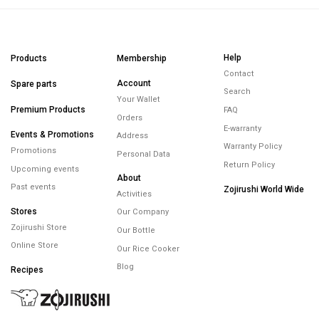
Help
Products
Membership
Contact
Account
Spare parts
Search
Your Wallet
Premium Products
FAQ
Orders
E-warranty
Events & Promotions
Address
Warranty Policy
Promotions
Personal Data
Return Policy
Upcoming events
About
Past events
Zojirushi World Wide
Activities
Stores
Our Company
Zojirushi Store
Our Bottle
Online Store
Our Rice Cooker
Blog
Recipes