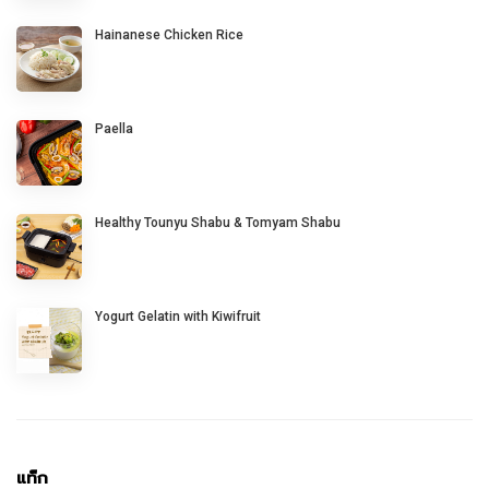
Hainanese Chicken Rice
Paella
Healthy Tounyu Shabu & Tomyam Shabu
Yogurt Gelatin with Kiwifruit
แท็ก