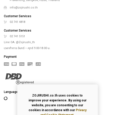
Prakanong, Bangkok,10260, Thailand
info@zojirushi.co.th
Customer Services
02 741 4818
Customer Services
02 741 5151
Line OA. @Zojirushi_th
เวลาทำการ จันทร์ – ศุกร์ 9.00-18.00 น.
Payment
Language
ZOJIRUSHI.co.th uses cookies to
improve your experience. By using our
website, you are consenting to our
cookies in accordance with our
Privacy