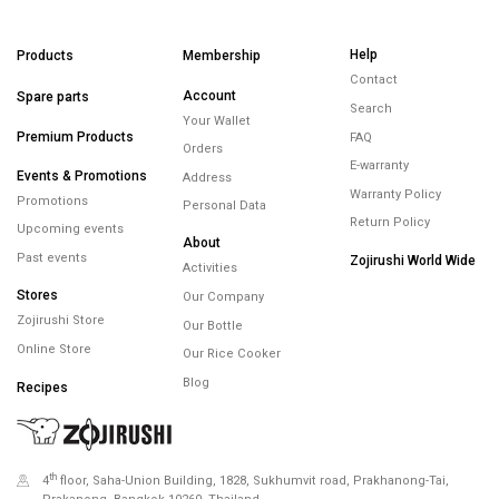
Help
Products
Membership
Contact
Account
Spare parts
Search
Your Wallet
Premium Products
FAQ
Orders
E-warranty
Events & Promotions
Address
Warranty Policy
Promotions
Personal Data
Return Policy
Upcoming events
About
Past events
Zojirushi World Wide
Activities
Stores
Our Company
Zojirushi Store
Our Bottle
Online Store
Our Rice Cooker
Blog
Recipes
th
4
floor, Saha-Union Building, 1828, Sukhumvit road, Prakhanong-Tai,