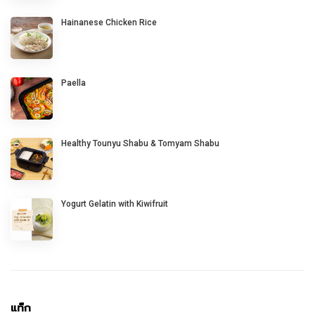
Hainanese Chicken Rice
Paella
Healthy Tounyu Shabu & Tomyam Shabu
Yogurt Gelatin with Kiwifruit
แท็ก