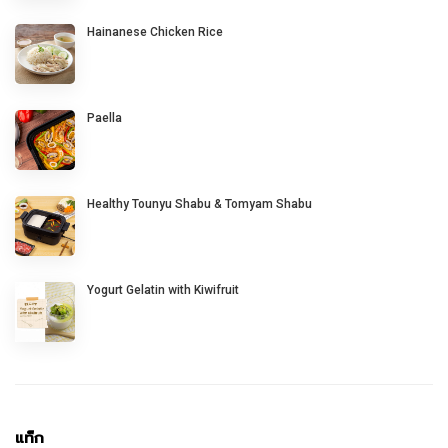
Hainanese Chicken Rice
Paella
Healthy Tounyu Shabu & Tomyam Shabu
Yogurt Gelatin with Kiwifruit
แท็ก