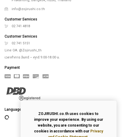
Prakanong, Bangkok,10260, Thailand
info@zojirushi.co.th
Customer Services
02 741 4818
Customer Services
02 741 5151
Line OA. @Zojirushi_th
เวลาทำการ จันทร์ – ศุกร์ 9.00-18.00 น.
Payment
Language
ZOJIRUSHI.co.th uses cookies to
improve your experience. By using our
website, you are consenting to our
cookies in accordance with our
Privacy