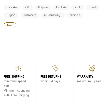
pancake
milo
Hotplate
FlatPlate
mochi
bread
เมนูเด็ก
Carbonara
เมนูอาหารญี่ปุ่น
pumpkin
More
FREE SHIPPING
FREE RETURNS
WARRANTY
minimum spend
within 14 days
maximum 5 years
450.-
Minimum spending
450.- Free Shipping