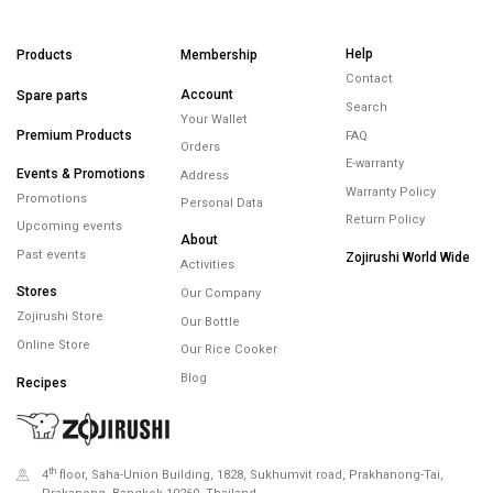
Help
Products
Membership
Contact
Account
Spare parts
Search
Your Wallet
Premium Products
FAQ
Orders
E-warranty
Events & Promotions
Address
Warranty Policy
Promotions
Personal Data
Return Policy
Upcoming events
About
Past events
Zojirushi World Wide
Activities
Stores
Our Company
Zojirushi Store
Our Bottle
Online Store
Our Rice Cooker
Blog
Recipes
th
4
floor, Saha-Union Building, 1828, Sukhumvit road, Prakhanong-Tai,