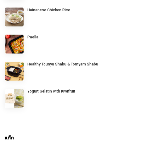
Hainanese Chicken Rice
Paella
Healthy Tounyu Shabu & Tomyam Shabu
Yogurt Gelatin with Kiwifruit
แท็ก