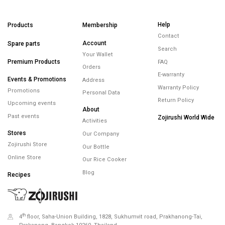
Help
Products
Membership
Contact
Account
Spare parts
Search
Your Wallet
Premium Products
FAQ
Orders
E-warranty
Events & Promotions
Address
Warranty Policy
Promotions
Personal Data
Return Policy
Upcoming events
About
Past events
Zojirushi World Wide
Activities
Stores
Our Company
Zojirushi Store
Our Bottle
Online Store
Our Rice Cooker
Blog
Recipes
th
4
floor, Saha-Union Building, 1828, Sukhumvit road, Prakhanong-Tai,