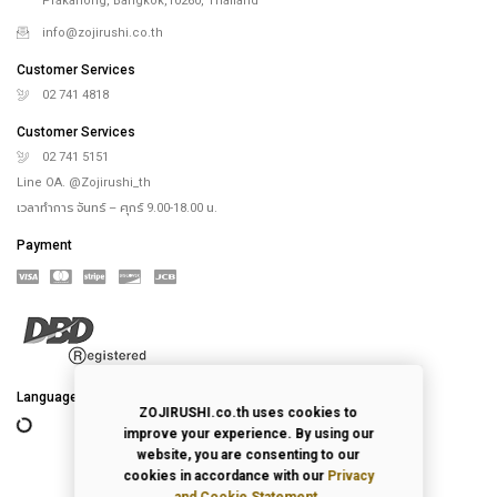
Prakanong, Bangkok,10260, Thailand
info@zojirushi.co.th
Customer Services
02 741 4818
Customer Services
02 741 5151
Line OA. @Zojirushi_th
เวลาทำการ จันทร์ – ศุกร์ 9.00-18.00 น.
Payment
Language
ZOJIRUSHI.co.th uses cookies to
improve your experience. By using our
website, you are consenting to our
cookies in accordance with our
Privacy