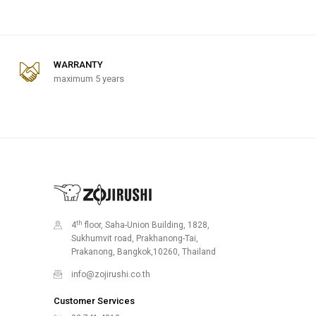
WARRANTY
maximum 5 years
th
4
floor, Saha-Union Building, 1828,
Sukhumvit road, Prakhanong-Tai,
Prakanong, Bangkok,10260, Thailand
info@zojirushi.co.th
Customer Services