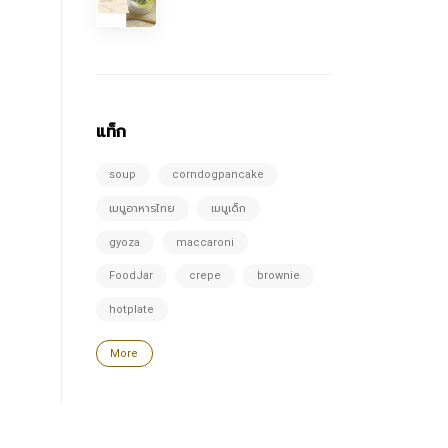
แท็ก
soup
corndogpancake
เมนูอาหารไทย
เมนูเด็ก
gyoza
maccaroni
FoodJar
crepe
brownie
hotplate
More