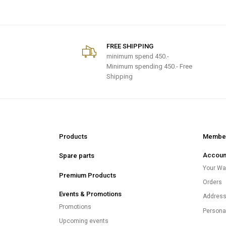
FREE SHIPPING
minimum spend
450.-
Minimum spending 450.- Free
Shipping
Products
Member
Accoun
Spare parts
Your Wal
Premium Products
Orders
Events & Promotions
Addres
Promotions
Persona
Upcoming events