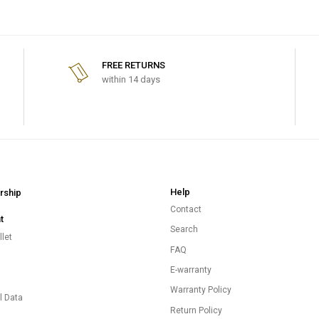
FREE RETURNS
within 14 days
Help
ship
Contact
t
Search
let
FAQ
E-warranty
s
Warranty Policy
l Data
Return Policy