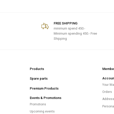
FREE SHIPPING
minimum spend
450.-
Minimum spending 450.- Free
Shipping
Products
Member
Accoun
Spare parts
Your Wal
Premium Products
Orders
Events & Promotions
Addres
Promotions
Persona
Upcoming events