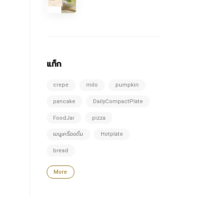
แท็ก
crepe
milo
pumpkin
pancake
DailyCompactPlate
FoodJar
pizza
เมนูเครื่องดื่ม
Hotplate
bread
More