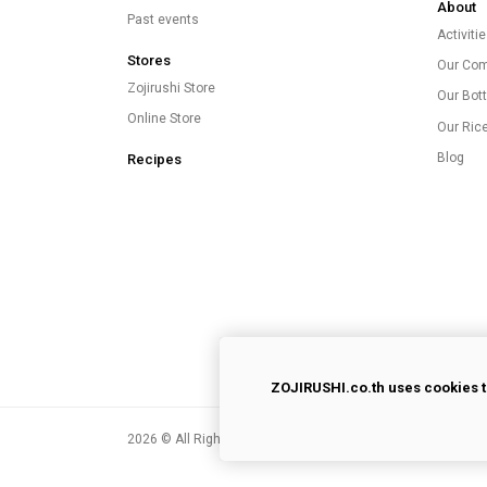
About
Past events
Activiti
Stores
Our Co
Zojirushi Store
Our Bott
Online Store
Our Ric
Blog
Recipes
ZOJIRUSHI.co.th uses cookies t
2026
© All Rights Reserved.
Privacy Policy
|
Terms of