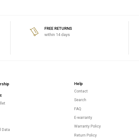
FREE RETURNS
within 14 days
Help
ship
Contact
t
Search
let
FAQ
E-warranty
s
Warranty Policy
l Data
Return Policy