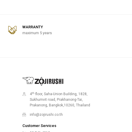
WARRANTY
maximum 5 years
th
4
floor, Saha-Union Building, 1828,
Sukhumvit road, Prakhanong-Tai,
Prakanong, Bangkok,10260, Thailand
info@zojirushi.co.th
Customer Services