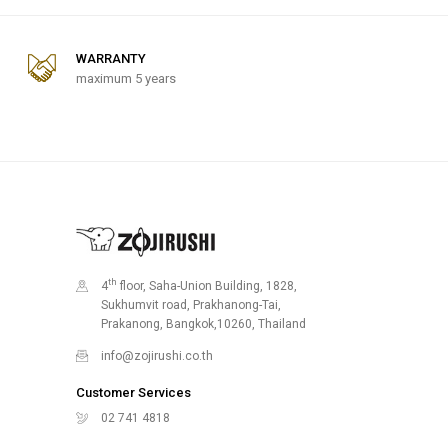
WARRANTY
maximum 5 years
th
4
floor, Saha-Union Building, 1828,
Sukhumvit road, Prakhanong-Tai,
Prakanong, Bangkok,10260, Thailand
info@zojirushi.co.th
Customer Services
02 741 4818