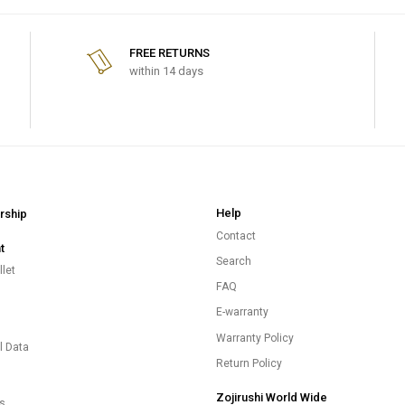
FREE RETURNS
within 14 days
Help
ship
Contact
t
Search
let
FAQ
E-warranty
s
Warranty Policy
l Data
Return Policy
Zojirushi World Wide
es