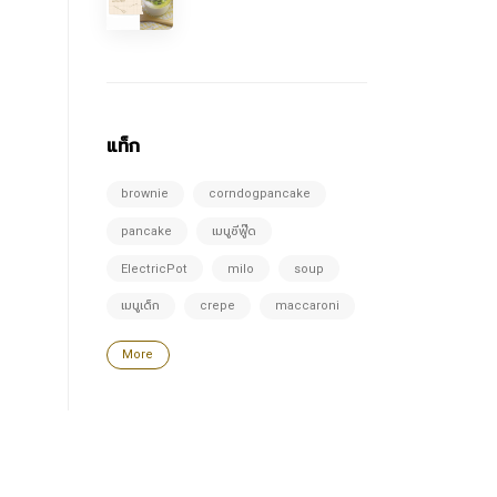
แท็ก
brownie
corndogpancake
pancake
เมนูซีฟู๊ด
ElectricPot
milo
soup
เมนูเด็ก
crepe
maccaroni
More