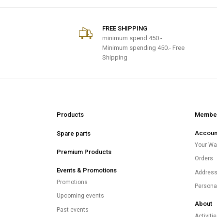
FREE SHIPPING
minimum spend
450.-
Minimum spending 450.- Free
Shipping
Products
Member
Accoun
Spare parts
Your Wal
Premium Products
Orders
Events & Promotions
Addres
Promotions
Persona
Upcoming events
About
Past events
Activiti