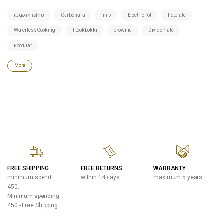
เมนูอาหารไทย
Carbonara
milo
ElectricPot
hotplate
WaterlessCooking
Tteokbokki
brownie
DividePlate
FoodJar
More
FREE SHIPPING
FREE RETURNS
WARRANTY
minimum spend
within 14 days
maximum 5 years
450.-
Minimum spending
450.- Free Shipping