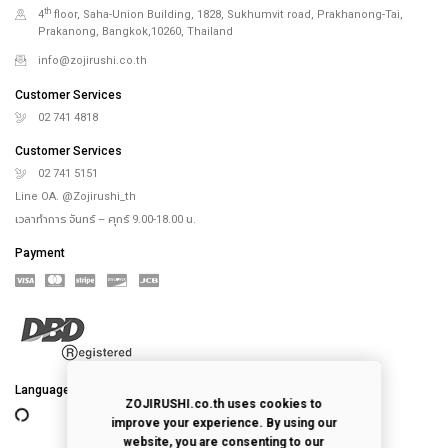
th
4
floor, Saha-Union Building, 1828, Sukhumvit road, Prakhanong-Tai,
Prakanong, Bangkok,10260, Thailand
info@zojirushi.co.th
Customer Services
02 741 4818
Customer Services
02 741 5151
Line OA. @Zojirushi_th
เวลาทำการ จันทร์ – ศุกร์ 9.00-18.00 น.
Payment
Language
ZOJIRUSHI.co.th uses cookies to
improve your experience. By using our
website, you are consenting to our