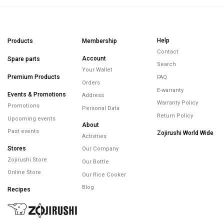
Help
Products
Membership
Contact
Account
Spare parts
Search
Your Wallet
Premium Products
FAQ
Orders
E-warranty
Events & Promotions
Address
Warranty Policy
Promotions
Personal Data
Return Policy
Upcoming events
About
Past events
Zojirushi World Wide
Activities
Stores
Our Company
Zojirushi Store
Our Bottle
Online Store
Our Rice Cooker
Blog
Recipes