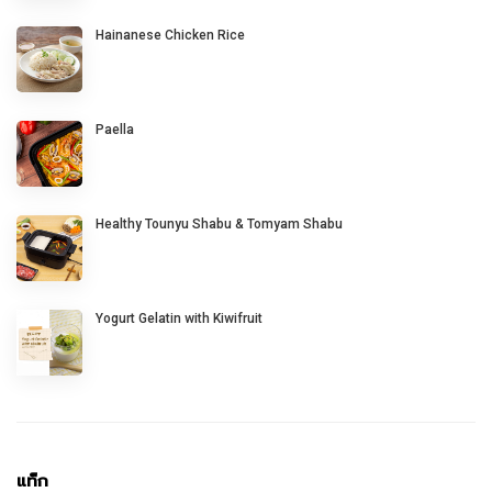
Hainanese Chicken Rice
Paella
Healthy Tounyu Shabu & Tomyam Shabu
Yogurt Gelatin with Kiwifruit
แท็ก