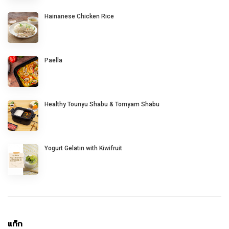
Hainanese Chicken Rice
Paella
Healthy Tounyu Shabu & Tomyam Shabu
Yogurt Gelatin with Kiwifruit
แท็ก