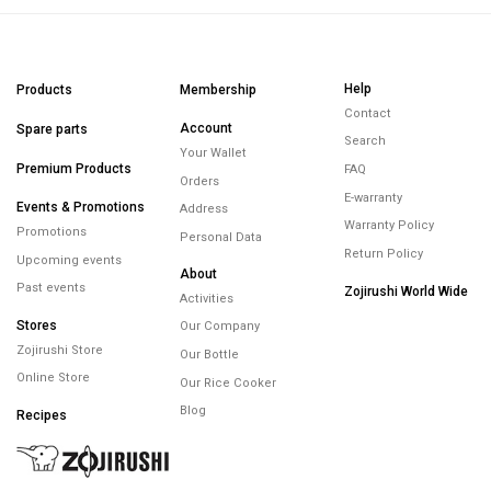
Help
Products
Membership
Contact
Account
Spare parts
Search
Your Wallet
Premium Products
FAQ
Orders
E-warranty
Events & Promotions
Address
Warranty Policy
Promotions
Personal Data
Return Policy
Upcoming events
About
Past events
Zojirushi World Wide
Activities
Stores
Our Company
Zojirushi Store
Our Bottle
Online Store
Our Rice Cooker
Blog
Recipes