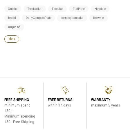
Quiche
Tteokbokki
FoodJar
FlatPlate
Hotplate
bread
DailyCompactPlate
corndogpancake
brownie
เมนูปาร์ตี้
More
FREE SHIPPING
FREE RETURNS
WARRANTY
minimum spend
within 14 days
maximum 5 years
450.-
Minimum spending
450.- Free Shipping