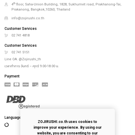
th
4
floor, Saha-Union Building, 1828, Sukhumvit road, Prakhanong-Tai,
Prakanong, Bangkok,10260, Thailand
info@zojirushi.co.th
Customer Services
02 741 4818
Customer Services
02 741 5151
Line OA. @Zojirushi_th
เวลาทำการ จันทร์ – ศุกร์ 9.00-18.00 น.
Payment
Language
ZOJIRUSHI.co.th uses cookies to
improve your experience. By using our
website, you are consenting to our