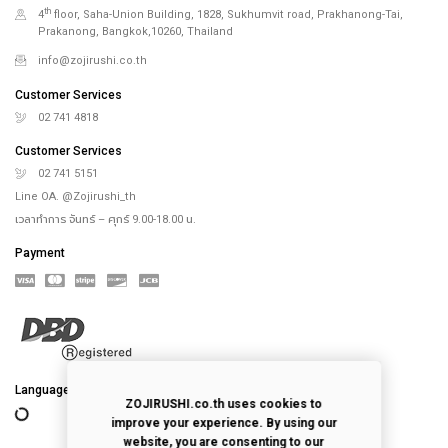
th
4
floor, Saha-Union Building, 1828, Sukhumvit road, Prakhanong-Tai,
Prakanong, Bangkok,10260, Thailand
info@zojirushi.co.th
Customer Services
02 741 4818
Customer Services
02 741 5151
Line OA. @Zojirushi_th
เวลาทำการ จันทร์ – ศุกร์ 9.00-18.00 น.
Payment
Language
ZOJIRUSHI.co.th uses cookies to
improve your experience. By using our
website, you are consenting to our