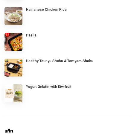
Hainanese Chicken Rice
Paella
Healthy Tounyu Shabu & Tomyam Shabu
Yogurt Gelatin with Kiwifruit
แท็ก