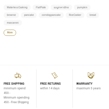
WaterlessCooking
FlatPlate
เมนูอาหารไทย
pumpkin
brownie
pancake
corndogpancake
RiceCooker
bread
maccaroni
More
FREE SHIPPING
FREE RETURNS
WARRANTY
minimum spend
within 14 days
maximum 5 years
450.-
Minimum spending
450.- Free Shipping