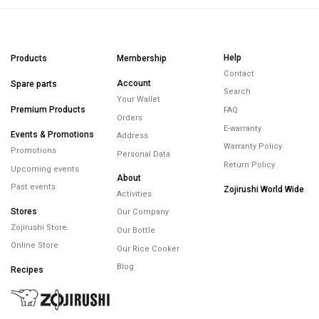
Help
Products
Membership
Contact
Account
Spare parts
Search
Your Wallet
Premium Products
FAQ
Orders
E-warranty
Events & Promotions
Address
Warranty Policy
Promotions
Personal Data
Return Policy
Upcoming events
About
Past events
Zojirushi World Wide
Activities
Stores
Our Company
Zojirushi Store
Our Bottle
Online Store
Our Rice Cooker
Blog
Recipes