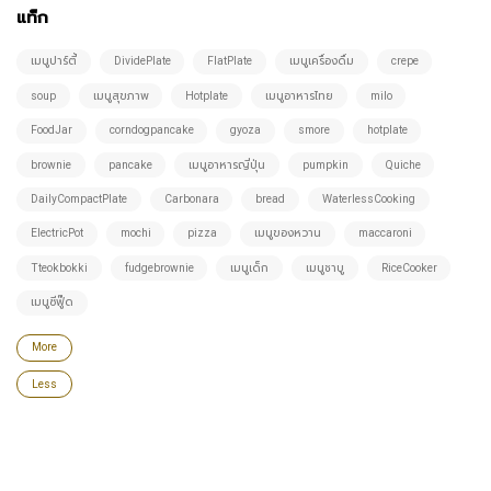
แท็ก
เมนูปาร์ตี้
DividePlate
FlatPlate
เมนูเครื่องดื่ม
crepe
soup
เมนูสุขภาพ
Hotplate
เมนูอาหารไทย
milo
FoodJar
corndogpancake
gyoza
smore
hotplate
brownie
pancake
เมนูอาหารญี่ปุ่น
pumpkin
Quiche
DailyCompactPlate
Carbonara
bread
WaterlessCooking
ElectricPot
mochi
pizza
เมนูของหวาน
maccaroni
Tteokbokki
fudgebrownie
เมนูเด็ก
เมนูชาบู
RiceCooker
เมนูซีฟู๊ด
More
Less