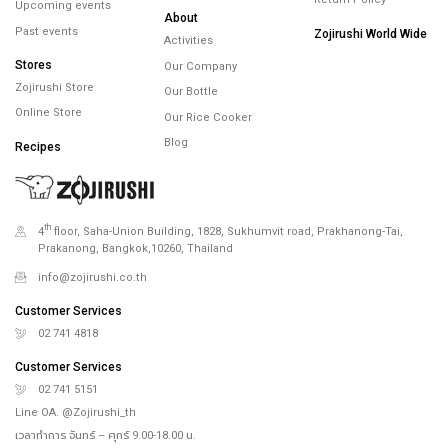
Upcoming events
About
Past events
Zojirushi World Wide
Activities
Stores
Our Company
Zojirushi Store
Our Bottle
Online Store
Our Rice Cooker
Blog
Recipes
th
4
floor, Saha-Union Building, 1828, Sukhumvit road, Prakhanong-Tai,
Prakanong, Bangkok,10260, Thailand
info@zojirushi.co.th
Customer Services
02 741 4818
Customer Services
02 741 5151
Line OA. @Zojirushi_th
เวลาทำการ จันทร์ – ศุกร์ 9.00-18.00 น.