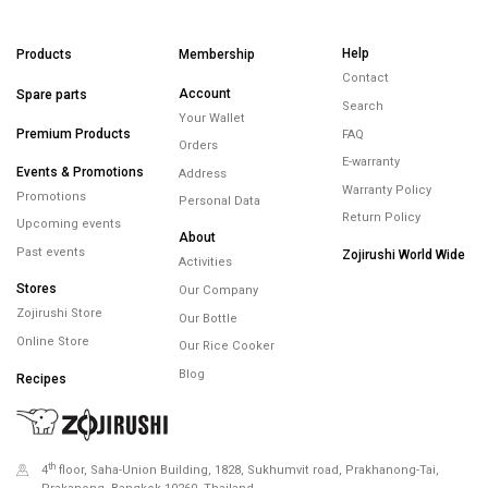
Help
Products
Membership
Contact
Account
Spare parts
Search
Your Wallet
Premium Products
FAQ
Orders
E-warranty
Events & Promotions
Address
Warranty Policy
Promotions
Personal Data
Return Policy
Upcoming events
About
Past events
Zojirushi World Wide
Activities
Stores
Our Company
Zojirushi Store
Our Bottle
Online Store
Our Rice Cooker
Blog
Recipes
th
4
floor, Saha-Union Building, 1828, Sukhumvit road, Prakhanong-Tai,