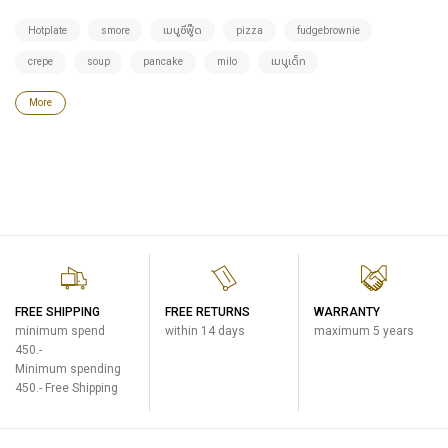
Hotplate
smore
เมนูซีฟู๊ด
pizza
fudgebrownie
crepe
soup
pancake
milo
เมนูเด็ก
More
FREE SHIPPING
FREE RETURNS
WARRANTY
minimum spend
within 14 days
maximum 5 years
450.-
Minimum spending
450.- Free Shipping