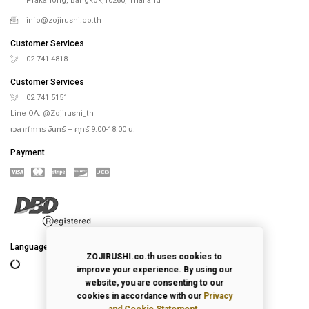
Prakanong, Bangkok,10260, Thailand
info@zojirushi.co.th
Customer Services
02 741 4818
Customer Services
02 741 5151
Line OA. @Zojirushi_th
เวลาทำการ จันทร์ – ศุกร์ 9.00-18.00 น.
Payment
Language
ZOJIRUSHI.co.th uses cookies to
improve your experience. By using our
website, you are consenting to our
cookies in accordance with our
Privacy