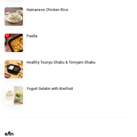
Hainanese Chicken Rice
Paella
Healthy Tounyu Shabu & Tomyam Shabu
Yogurt Gelatin with Kiwifruit
แท็ก