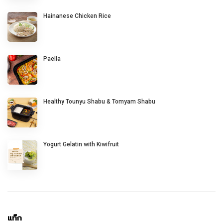
Hainanese Chicken Rice
Paella
Healthy Tounyu Shabu & Tomyam Shabu
Yogurt Gelatin with Kiwifruit
แท็ก