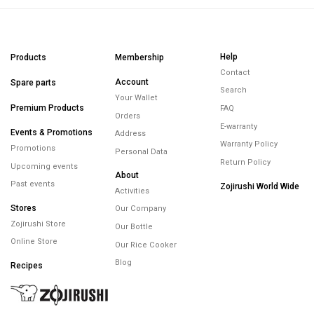
Help
Products
Membership
Contact
Account
Spare parts
Search
Your Wallet
Premium Products
FAQ
Orders
E-warranty
Events & Promotions
Address
Warranty Policy
Promotions
Personal Data
Return Policy
Upcoming events
About
Past events
Zojirushi World Wide
Activities
Stores
Our Company
Zojirushi Store
Our Bottle
Online Store
Our Rice Cooker
Blog
Recipes