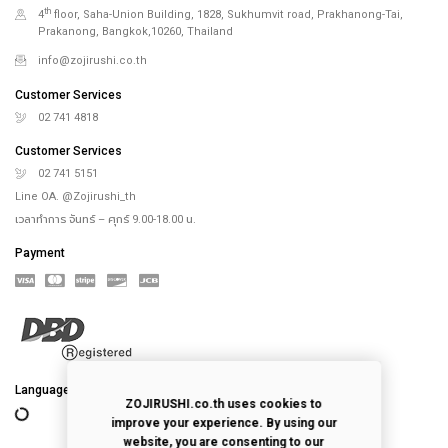
th
4
floor, Saha-Union Building, 1828, Sukhumvit road, Prakhanong-Tai,
Prakanong, Bangkok,10260, Thailand
info@zojirushi.co.th
Customer Services
02 741 4818
Customer Services
02 741 5151
Line OA. @Zojirushi_th
เวลาทำการ จันทร์ – ศุกร์ 9.00-18.00 น.
Payment
Language
ZOJIRUSHI.co.th uses cookies to
improve your experience. By using our
website, you are consenting to our