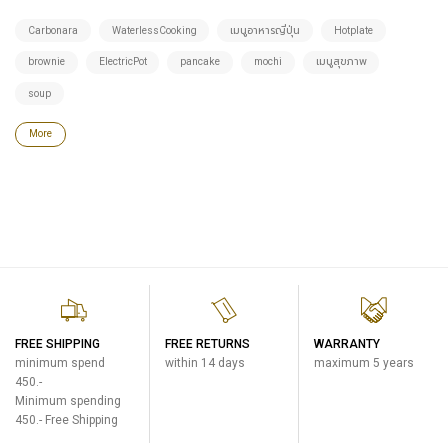
Carbonara
WaterlessCooking
เมนูอาหารญี่ปุ่น
Hotplate
brownie
ElectricPot
pancake
mochi
เมนูสุขภาพ
soup
More
FREE SHIPPING
FREE RETURNS
WARRANTY
minimum spend
within 14 days
maximum 5 years
450.-
Minimum spending
450.- Free Shipping