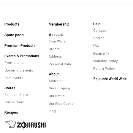
Help
Products
Membership
Contact
Account
Spare parts
Search
Your Wallet
Premium Products
FAQ
Orders
E-warranty
Events & Promotions
Address
Warranty Policy
Promotions
Personal Data
Return Policy
Upcoming events
About
Past events
Zojirushi World Wide
Activities
Stores
Our Company
Zojirushi Store
Our Bottle
Online Store
Our Rice Cooker
Blog
Recipes