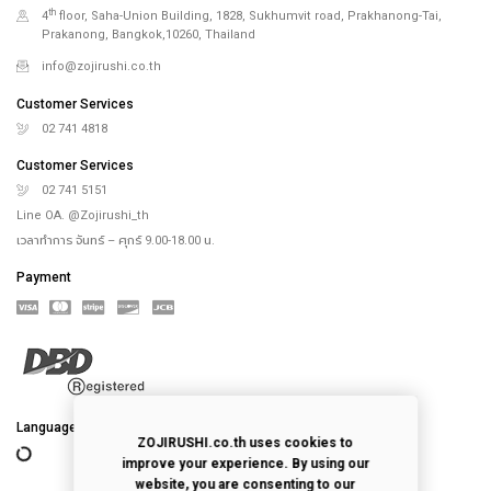
th
4
floor, Saha-Union Building, 1828, Sukhumvit road, Prakhanong-Tai,
Prakanong, Bangkok,10260, Thailand
info@zojirushi.co.th
Customer Services
02 741 4818
Customer Services
02 741 5151
Line OA. @Zojirushi_th
เวลาทำการ จันทร์ – ศุกร์ 9.00-18.00 น.
Payment
Language
ZOJIRUSHI.co.th uses cookies to
improve your experience. By using our
website, you are consenting to our