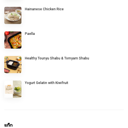
Hainanese Chicken Rice
Paella
Healthy Tounyu Shabu & Tomyam Shabu
Yogurt Gelatin with Kiwifruit
แท็ก