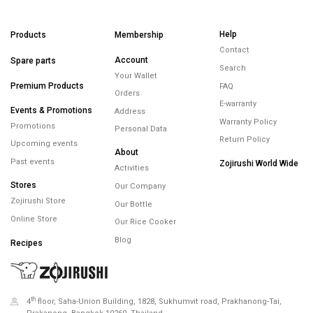
Help
Products
Membership
Contact
Account
Spare parts
Search
Your Wallet
Premium Products
FAQ
Orders
E-warranty
Events & Promotions
Address
Warranty Policy
Promotions
Personal Data
Return Policy
Upcoming events
About
Past events
Zojirushi World Wide
Activities
Stores
Our Company
Zojirushi Store
Our Bottle
Online Store
Our Rice Cooker
Blog
Recipes
th
4
floor, Saha-Union Building, 1828, Sukhumvit road, Prakhanong-Tai,