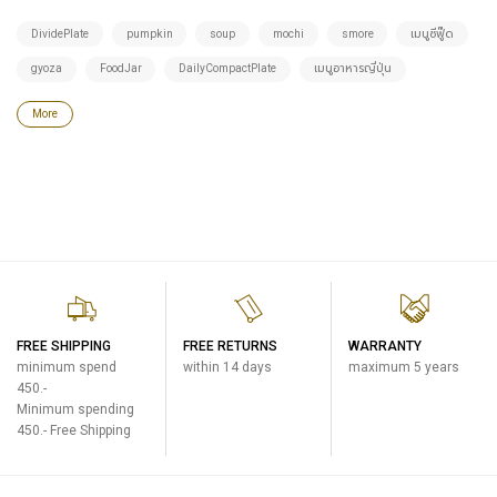
DividePlate
pumpkin
soup
mochi
smore
เมนูซีฟู๊ด
gyoza
FoodJar
DailyCompactPlate
เมนูอาหารญี่ปุ่น
More
FREE SHIPPING
FREE RETURNS
WARRANTY
minimum spend
within 14 days
maximum 5 years
450.-
Minimum spending
450.- Free Shipping