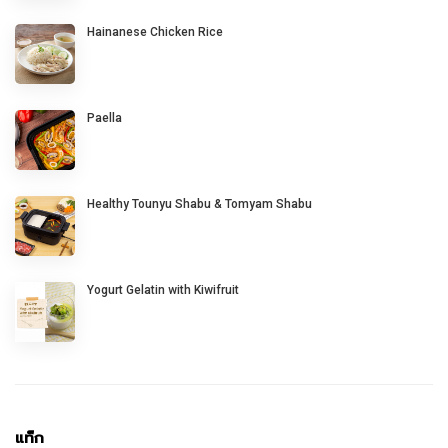
Hainanese Chicken Rice
Paella
Healthy Tounyu Shabu & Tomyam Shabu
Yogurt Gelatin with Kiwifruit
แท็ก