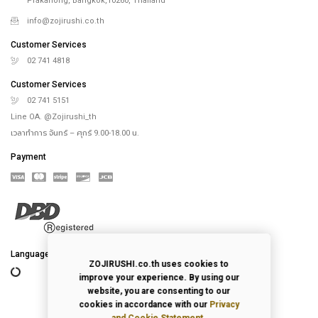
Prakanong, Bangkok,10260, Thailand
info@zojirushi.co.th
Customer Services
02 741 4818
Customer Services
02 741 5151
Line OA. @Zojirushi_th
เวลาทำการ จันทร์ – ศุกร์ 9.00-18.00 น.
Payment
Language
ZOJIRUSHI.co.th uses cookies to
improve your experience. By using our
website, you are consenting to our
cookies in accordance with our
Privacy