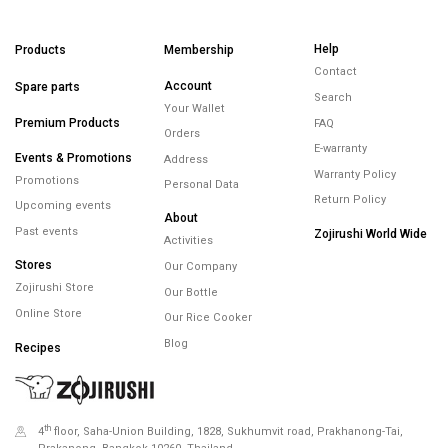
Help
Products
Membership
Contact
Account
Spare parts
Search
Your Wallet
Premium Products
FAQ
Orders
E-warranty
Events & Promotions
Address
Warranty Policy
Promotions
Personal Data
Return Policy
Upcoming events
About
Past events
Zojirushi World Wide
Activities
Stores
Our Company
Zojirushi Store
Our Bottle
Online Store
Our Rice Cooker
Blog
Recipes
th
4
floor, Saha-Union Building, 1828, Sukhumvit road, Prakhanong-Tai,