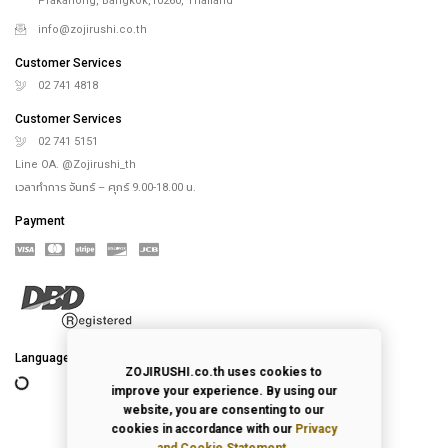
Prakanong, Bangkok,10260, Thailand
info@zojirushi.co.th
Customer Services
02 741 4818
Customer Services
02 741 5151
Line OA. @Zojirushi_th
เวลาทำการ จันทร์ – ศุกร์ 9.00-18.00 น.
Payment
Language
ZOJIRUSHI.co.th uses cookies to
improve your experience. By using our
website, you are consenting to our
cookies in accordance with our
Privacy