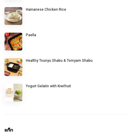
Hainanese Chicken Rice
Paella
Healthy Tounyu Shabu & Tomyam Shabu
Yogurt Gelatin with Kiwifruit
แท็ก