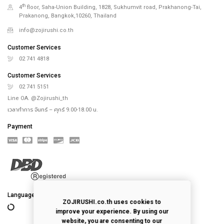
th
4
floor, Saha-Union Building, 1828, Sukhumvit road, Prakhanong-Tai,
Prakanong, Bangkok,10260, Thailand
info@zojirushi.co.th
Customer Services
02 741 4818
Customer Services
02 741 5151
Line OA. @Zojirushi_th
เวลาทำการ จันทร์ – ศุกร์ 9.00-18.00 น.
Payment
Language
ZOJIRUSHI.co.th uses cookies to
improve your experience. By using our
website, you are consenting to our