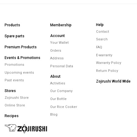
Help
Products
Membership
Contact
Account
Spare parts
Search
Your Wallet
Premium Products
FAQ
Orders
E-warranty
Events & Promotions
Address
Warranty Policy
Promotions
Personal Data
Return Policy
Upcoming events
About
Past events
Zojirushi World Wide
Activities
Stores
Our Company
Zojirushi Store
Our Bottle
Online Store
Our Rice Cooker
Blog
Recipes