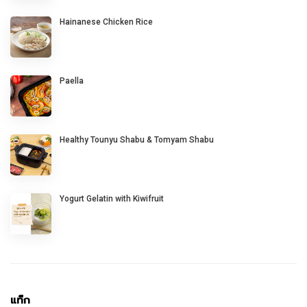
Hainanese Chicken Rice
Paella
Healthy Tounyu Shabu & Tomyam Shabu
Yogurt Gelatin with Kiwifruit
แท็ก