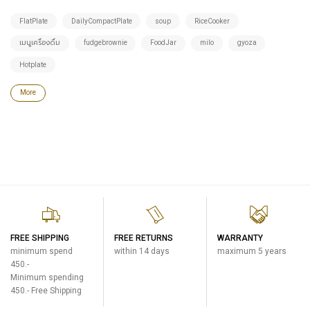
FlatPlate
DailyCompactPlate
soup
RiceCooker
เมนูเครื่องดื่ม
fudgebrownie
FoodJar
milo
gyoza
Hotplate
More
FREE SHIPPING
FREE RETURNS
WARRANTY
minimum spend
within 14 days
maximum 5 years
450.-
Minimum spending
450.- Free Shipping