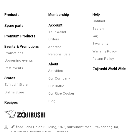
Help
Products
Membership
Contact
Account
Spare parts
Search
Your Wallet
Premium Products
FAQ
Orders
E-warranty
Events & Promotions
Address
Warranty Policy
Promotions
Personal Data
Return Policy
Upcoming events
About
Past events
Zojirushi World Wide
Activities
Stores
Our Company
Zojirushi Store
Our Bottle
Online Store
Our Rice Cooker
Blog
Recipes
th
4
floor, Saha-Union Building, 1828, Sukhumvit road, Prakhanong-Tai,