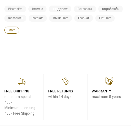
ElectricPot
brownie
เมนูสุขภาพ
Carbonara
เมนูเครื่องดื่ม
maccaroni
hotplate
DividePlate
FoodJar
FlatPlate
More
FREE SHIPPING
FREE RETURNS
WARRANTY
minimum spend
within 14 days
maximum 5 years
450.-
Minimum spending
450.- Free Shipping