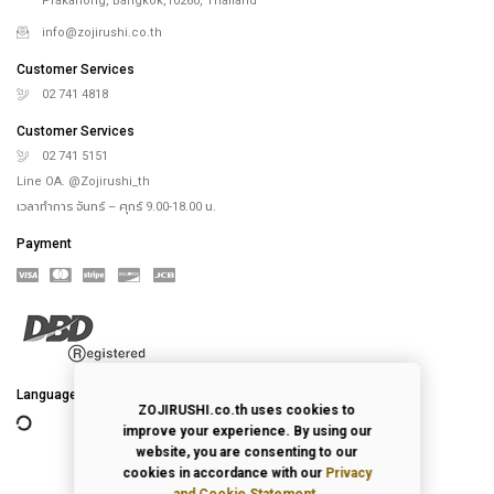
Prakanong, Bangkok,10260, Thailand
info@zojirushi.co.th
Customer Services
02 741 4818
Customer Services
02 741 5151
Line OA. @Zojirushi_th
เวลาทำการ จันทร์ – ศุกร์ 9.00-18.00 น.
Payment
Language
ZOJIRUSHI.co.th uses cookies to
improve your experience. By using our
website, you are consenting to our
cookies in accordance with our
Privacy