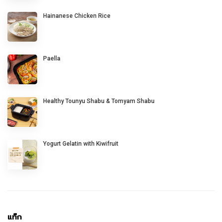
Hainanese Chicken Rice
Paella
Healthy Tounyu Shabu & Tomyam Shabu
Yogurt Gelatin with Kiwifruit
แท็ก