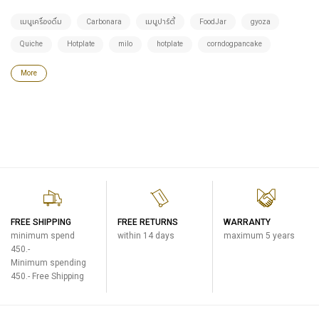
เมนูเครื่องดื่ม
Carbonara
เมนูปาร์ตี้
FoodJar
gyoza
Quiche
Hotplate
milo
hotplate
corndogpancake
More
FREE SHIPPING
FREE RETURNS
WARRANTY
minimum spend
within 14 days
maximum 5 years
450.-
Minimum spending
450.- Free Shipping