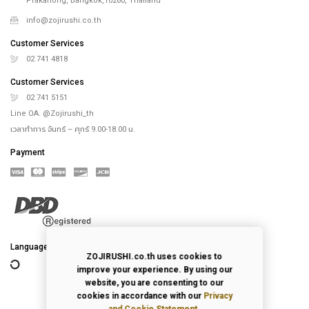
Prakanong, Bangkok,10260, Thailand
info@zojirushi.co.th
Customer Services
02 741 4818
Customer Services
02 741 5151
Line OA. @Zojirushi_th
เวลาทำการ จันทร์ – ศุกร์ 9.00-18.00 น.
Payment
Language
ZOJIRUSHI.co.th uses cookies to
improve your experience. By using our
website, you are consenting to our
cookies in accordance with our
Privacy