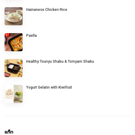
Hainanese Chicken Rice
Paella
Healthy Tounyu Shabu & Tomyam Shabu
Yogurt Gelatin with Kiwifruit
แท็ก