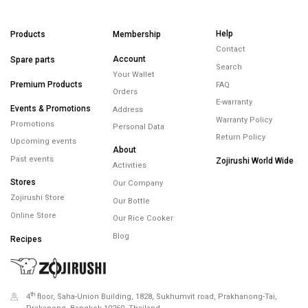
Help
Products
Membership
Contact
Account
Spare parts
Search
Your Wallet
Premium Products
FAQ
Orders
E-warranty
Events & Promotions
Address
Warranty Policy
Promotions
Personal Data
Return Policy
Upcoming events
About
Past events
Zojirushi World Wide
Activities
Stores
Our Company
Zojirushi Store
Our Bottle
Online Store
Our Rice Cooker
Blog
Recipes
th
4
floor, Saha-Union Building, 1828, Sukhumvit road, Prakhanong-Tai,