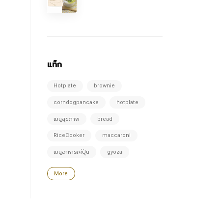
แท็ก
Hotplate
brownie
corndogpancake
hotplate
เมนูสุขภาพ
bread
RiceCooker
maccaroni
เมนูอาหารญี่ปุ่น
gyoza
More