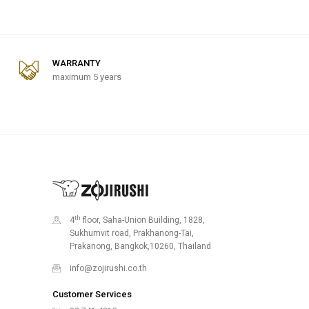
WARRANTY
maximum 5 years
th
4
floor, Saha-Union Building, 1828,
Sukhumvit road, Prakhanong-Tai,
Prakanong, Bangkok,10260, Thailand
info@zojirushi.co.th
Customer Services