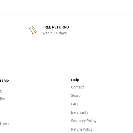
FREE RETURNS
within 14 days
Help
ship
Contact
t
Search
let
FAQ
E-warranty
s
Warranty Policy
l Data
Return Policy