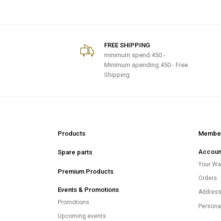
FREE SHIPPING
minimum spend
450.-
Minimum spending 450.- Free
Shipping
Products
Member
Accoun
Spare parts
Your Wal
Premium Products
Orders
Events & Promotions
Addres
Promotions
Persona
Upcoming events