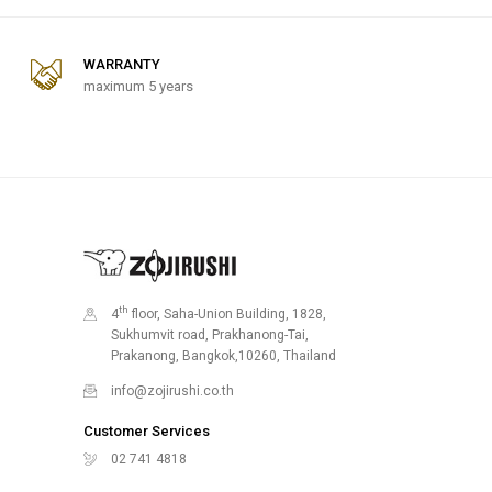
WARRANTY
maximum 5 years
th
4
floor, Saha-Union Building, 1828,
Sukhumvit road, Prakhanong-Tai,
Prakanong, Bangkok,10260, Thailand
info@zojirushi.co.th
Customer Services
02 741 4818