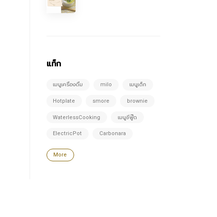
แท็ก
เมนูเครื่องดื่ม
milo
เมนูเด็ก
Hotplate
smore
brownie
WaterlessCooking
เมนูซีฟู๊ด
ElectricPot
Carbonara
More