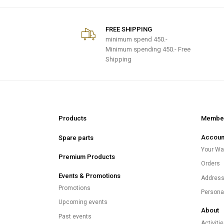
FREE SHIPPING
minimum spend
450.-
Minimum spending 450.- Free
Shipping
Products
Member
Accoun
Spare parts
Your Wal
Premium Products
Orders
Events & Promotions
Addres
Promotions
Persona
Upcoming events
About
Past events
Activiti