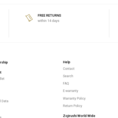
FREE RETURNS
within 14 days
Help
ship
Contact
t
Search
let
FAQ
E-warranty
s
Warranty Policy
l Data
Return Policy
Zojirushi World Wide
es