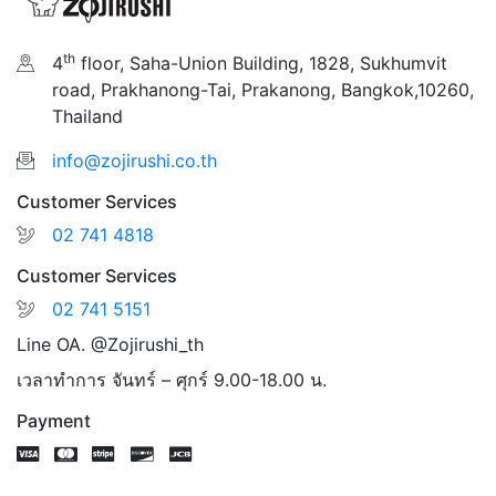
th
4
floor, Saha-Union Building, 1828, Sukhumvit
road, Prakhanong-Tai, Prakanong, Bangkok,10260,
Thailand
info@zojirushi.co.th
Customer Services
02 741 4818
Customer Services
02 741 5151
Line OA. @Zojirushi_th
เวลาทำการ จันทร์ – ศุกร์ 9.00-18.00 น.
Payment