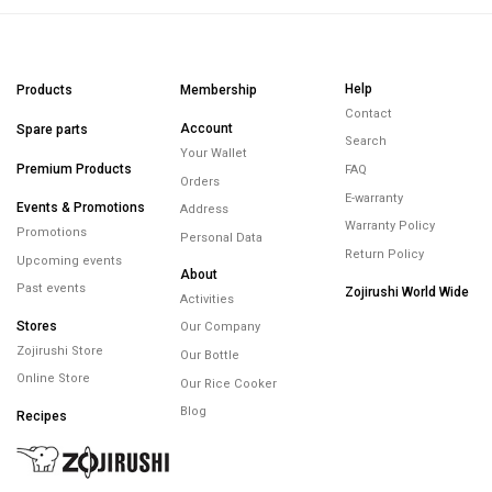
Help
Products
Membership
Contact
Account
Spare parts
Search
Your Wallet
Premium Products
FAQ
Orders
E-warranty
Events & Promotions
Address
Warranty Policy
Promotions
Personal Data
Return Policy
Upcoming events
About
Past events
Zojirushi World Wide
Activities
Stores
Our Company
Zojirushi Store
Our Bottle
Online Store
Our Rice Cooker
Blog
Recipes