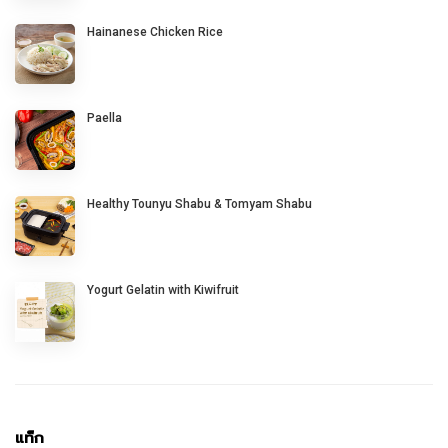
Hainanese Chicken Rice
Paella
Healthy Tounyu Shabu & Tomyam Shabu
Yogurt Gelatin with Kiwifruit
แท็ก