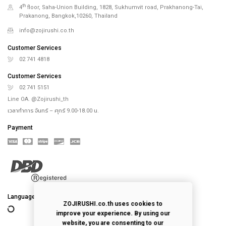
th
4
floor, Saha-Union Building, 1828, Sukhumvit road, Prakhanong-Tai,
Prakanong, Bangkok,10260, Thailand
info@zojirushi.co.th
Customer Services
02 741 4818
Customer Services
02 741 5151
Line OA. @Zojirushi_th
เวลาทำการ จันทร์ – ศุกร์ 9.00-18.00 น.
Payment
Language
ZOJIRUSHI.co.th uses cookies to
improve your experience. By using our
website, you are consenting to our