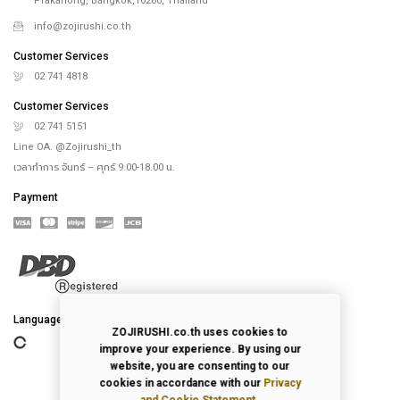
Prakanong, Bangkok,10260, Thailand
info@zojirushi.co.th
Customer Services
02 741 4818
Customer Services
02 741 5151
Line OA. @Zojirushi_th
เวลาทำการ จันทร์ – ศุกร์ 9.00-18.00 น.
Payment
Language
ZOJIRUSHI.co.th uses cookies to
improve your experience. By using our
website, you are consenting to our
cookies in accordance with our
Privacy