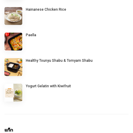
Hainanese Chicken Rice
Paella
Healthy Tounyu Shabu & Tomyam Shabu
Yogurt Gelatin with Kiwifruit
แท็ก