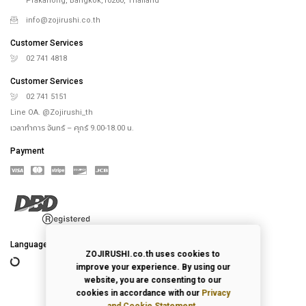
Prakanong, Bangkok,10260, Thailand
info@zojirushi.co.th
Customer Services
02 741 4818
Customer Services
02 741 5151
Line OA. @Zojirushi_th
เวลาทำการ จันทร์ – ศุกร์ 9.00-18.00 น.
Payment
Language
ZOJIRUSHI.co.th uses cookies to
improve your experience. By using our
website, you are consenting to our
cookies in accordance with our
Privacy