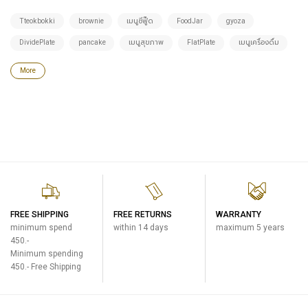
Tteokbokki
brownie
เมนูซีฟู๊ด
FoodJar
gyoza
DividePlate
pancake
เมนูสุขภาพ
FlatPlate
เมนูเครื่องดื่ม
More
FREE SHIPPING
FREE RETURNS
WARRANTY
minimum spend
within 14 days
maximum 5 years
450.-
Minimum spending
450.- Free Shipping