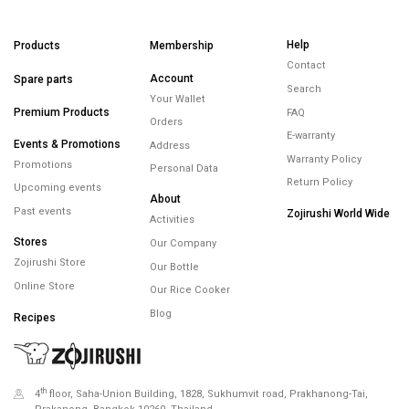
Help
Products
Membership
Contact
Account
Spare parts
Search
Your Wallet
Premium Products
FAQ
Orders
E-warranty
Events & Promotions
Address
Warranty Policy
Promotions
Personal Data
Return Policy
Upcoming events
About
Past events
Zojirushi World Wide
Activities
Stores
Our Company
Zojirushi Store
Our Bottle
Online Store
Our Rice Cooker
Blog
Recipes
th
4
floor, Saha-Union Building, 1828, Sukhumvit road, Prakhanong-Tai,