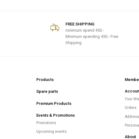
FREE SHIPPING
minimum spend
450.-
Minimum spending 450.- Free
Shipping
Products
Member
Accoun
Spare parts
Your Wal
Premium Products
Orders
Events & Promotions
Addres
Promotions
Persona
Upcoming events
About