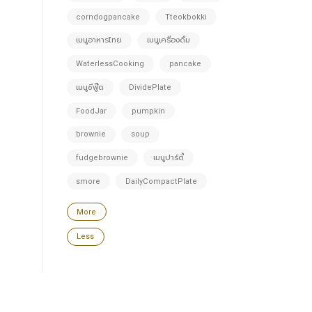
corndogpancake
Tteokbokki
เมนูอาหารไทย
เมนูเครื่องดื่ม
WaterlessCooking
pancake
เมนูซีฟู๊ด
DividePlate
FoodJar
pumpkin
brownie
soup
fudgebrownie
เมนูปาร์ตี้
smore
DailyCompactPlate
More
Less