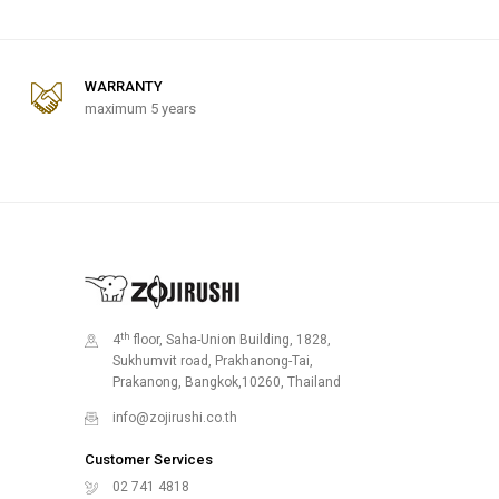
WARRANTY
maximum 5 years
th
4
floor, Saha-Union Building, 1828,
Sukhumvit road, Prakhanong-Tai,
Prakanong, Bangkok,10260, Thailand
info@zojirushi.co.th
Customer Services
02 741 4818