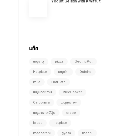
Yogurt Gelatin with Kiwifruit
แท็ก
เมนูชาบู
pizza
ElectricPot
Hotplate
เมนูเด็ก
Quiche
milo
FlatPlate
เมนูของหวาน
RiceCooker
Carbonara
เมนูสุขภาพ
เมนูอาหารญี่ปุ่น
crepe
bread
hotplate
maccaroni
gyoza
mochi