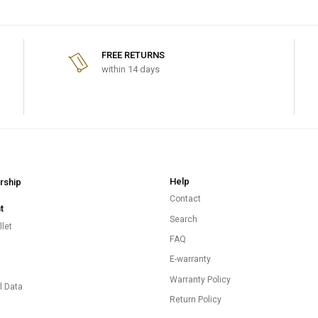
FREE RETURNS
within 14 days
Help
ship
Contact
t
Search
let
FAQ
E-warranty
s
Warranty Policy
l Data
Return Policy