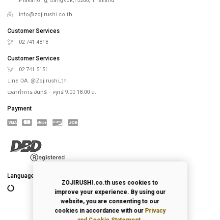
Prakanong, Bangkok,10260, Thailand
info@zojirushi.co.th
Customer Services
02 741 4818
Customer Services
02 741 5151
Line OA. @Zojirushi_th
เวลาทำการ จันทร์ – ศุกร์ 9.00-18.00 น.
Payment
Language
ZOJIRUSHI.co.th uses cookies to
improve your experience. By using our
website, you are consenting to our
cookies in accordance with our
Privacy