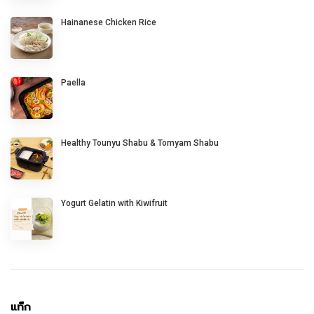
Hainanese Chicken Rice
Paella
Healthy Tounyu Shabu & Tomyam Shabu
Yogurt Gelatin with Kiwifruit
แท็ก