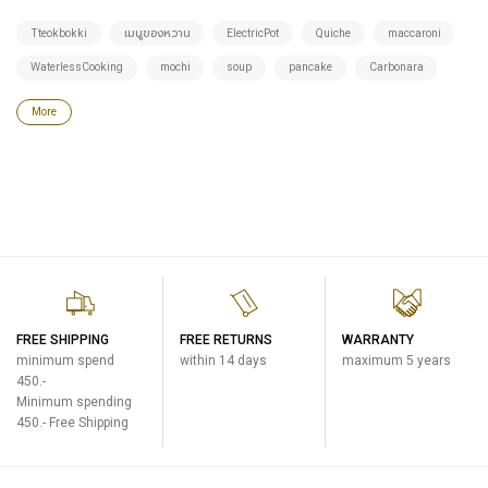
Tteokbokki
เมนูของหวาน
ElectricPot
Quiche
maccaroni
WaterlessCooking
mochi
soup
pancake
Carbonara
More
FREE SHIPPING
FREE RETURNS
WARRANTY
minimum spend
within 14 days
maximum 5 years
450.-
Minimum spending
450.- Free Shipping