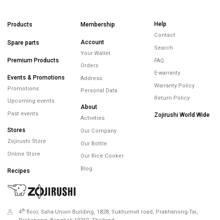
Help
Products
Membership
Contact
Account
Spare parts
Search
Your Wallet
Premium Products
FAQ
Orders
E-warranty
Events & Promotions
Address
Warranty Policy
Promotions
Personal Data
Return Policy
Upcoming events
About
Past events
Zojirushi World Wide
Activities
Stores
Our Company
Zojirushi Store
Our Bottle
Online Store
Our Rice Cooker
Blog
Recipes
th
4
floor, Saha-Union Building, 1828, Sukhumvit road, Prakhanong-Tai,