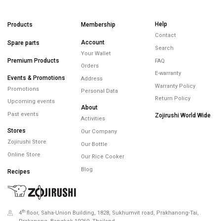
Help
Products
Membership
Contact
Account
Spare parts
Search
Your Wallet
Premium Products
FAQ
Orders
E-warranty
Events & Promotions
Address
Warranty Policy
Promotions
Personal Data
Return Policy
Upcoming events
About
Past events
Zojirushi World Wide
Activities
Stores
Our Company
Zojirushi Store
Our Bottle
Online Store
Our Rice Cooker
Blog
Recipes
th
4
floor, Saha-Union Building, 1828, Sukhumvit road, Prakhanong-Tai,