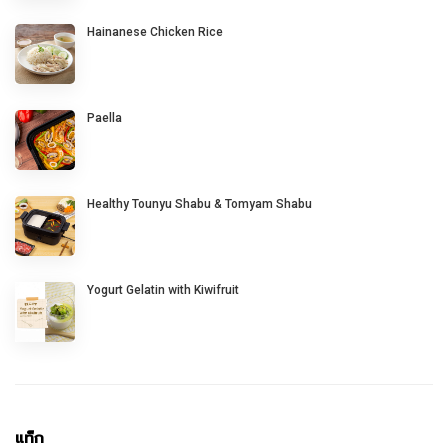
Hainanese Chicken Rice
Paella
Healthy Tounyu Shabu & Tomyam Shabu
Yogurt Gelatin with Kiwifruit
แท็ก