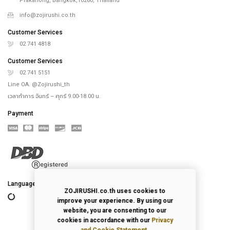
Prakanong, Bangkok,10260, Thailand
info@zojirushi.co.th
Customer Services
02 741 4818
Customer Services
02 741 5151
Line OA. @Zojirushi_th
เวลาทำการ จันทร์ – ศุกร์ 9.00-18.00 น.
Payment
Language
ZOJIRUSHI.co.th uses cookies to
improve your experience. By using our
website, you are consenting to our
cookies in accordance with our
Privacy