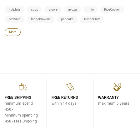
hotplate
soup
smore
gyoza
milo
RiceCooker
brownie
fudgebrownie
pancake
DividePlate
More
FREE SHIPPING
FREE RETURNS
WARRANTY
minimum spend
within 14 days
maximum 5 years
450.-
Minimum spending
450.- Free Shipping