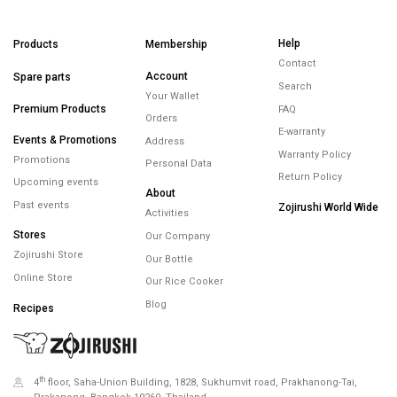
Help
Products
Membership
Contact
Account
Spare parts
Search
Your Wallet
Premium Products
FAQ
Orders
E-warranty
Events & Promotions
Address
Warranty Policy
Promotions
Personal Data
Return Policy
Upcoming events
About
Past events
Zojirushi World Wide
Activities
Stores
Our Company
Zojirushi Store
Our Bottle
Online Store
Our Rice Cooker
Blog
Recipes
th
4
floor, Saha-Union Building, 1828, Sukhumvit road, Prakhanong-Tai,