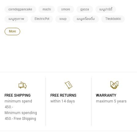
corndogpancake
mochi
smore
gyoza
เมนูปาร์ตี้
เมนูสุขภาพ
ElectricPot
soup
เมนูเครื่องดื่ม
Tteokbokki
More
FREE SHIPPING
FREE RETURNS
WARRANTY
minimum spend
within 14 days
maximum 5 years
450.-
Minimum spending
450.- Free Shipping