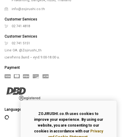
Prakanong, Bangkok,10260, Thailand
info@zojirushi.co.th
Customer Services
02 741 4818
Customer Services
02 741 5151
Line OA. @Zojirushi_th
เวลาทำการ จันทร์ – ศุกร์ 9.00-18.00 น.
Payment
Language
ZOJIRUSHI.co.th uses cookies to
improve your experience. By using our
website, you are consenting to our
cookies in accordance with our
Privacy