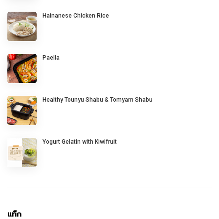
Hainanese Chicken Rice
Paella
Healthy Tounyu Shabu & Tomyam Shabu
Yogurt Gelatin with Kiwifruit
แท็ก