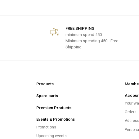
FREE SHIPPING
minimum spend
450.-
Minimum spending 450.- Free
Shipping
Products
Member
Accoun
Spare parts
Your Wal
Premium Products
Orders
Events & Promotions
Addres
Promotions
Persona
Upcoming events