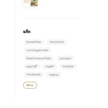
แท็ก
DividePlate
ElectricPot
corndogpancake
DailyCompactPlate
pumpkin
เมนูปาร์ตี้
เมนูเด็ก
hotplate
Tteokbokki
เมนูชาบู
More