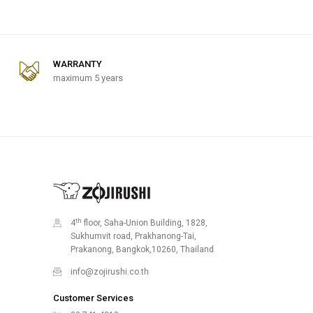
WARRANTY
maximum 5 years
th
4
floor, Saha-Union Building, 1828,
Sukhumvit road, Prakhanong-Tai,
Prakanong, Bangkok,10260, Thailand
info@zojirushi.co.th
Customer Services