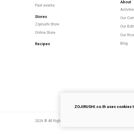
About
Past events
Activiti
Stores
Our Co
Zojirushi Store
Our Bott
Online Store
Our Ric
Blog
Recipes
ZOJIRUSHI.co.th uses cookies t
2026
© All Rights Reserved.
Privacy Policy
|
Terms of