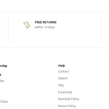
FREE RETURNS
within 14 days
Help
ship
Contact
t
Search
let
FAQ
E-warranty
s
Warranty Policy
l Data
Return Policy