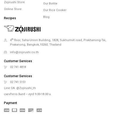
Zojirushi Store
Our Bottle
Online Store
Our Rice Cooker
Blog
Recipes
th
4
floor, Saha-Union Building, 1828, Sukhumvit road, Prakhanong-Tai,
Prakanong, Bangkok,10260, Thailand
info@zojirushi.co.th
Customer Services
02 741 4818
Customer Services
02 741 5151
Line OA. @Zojirushi_th
เวลาทำการ จันทร์ – ศุกร์ 9.00-18.00 น.
Payment