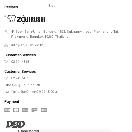
Blog
Recipes
th
4
floor, Saha-Union Building, 1828, Sukhumvit road, Prakhanong-Tai,
Prakanong, Bangkok,10260, Thailand
info@zojirushi.co.th
Customer Services
02 741 4818
Customer Services
02 741 5151
Line OA. @Zojirushi_th
เวลาทำการ จันทร์ – ศุกร์ 9.00-18.00 น.
Payment