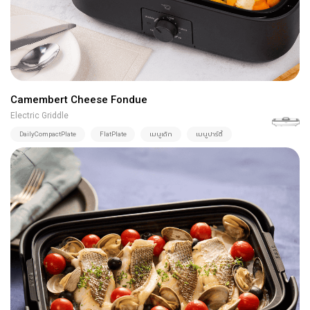
Camembert Cheese Fondue
Electric Griddle
DailyCompactPlate
FlatPlate
เมนูเด็ก
เมนูปาร์ตี้