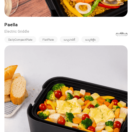
Paella
Electric Griddle
DailyCompactPlate
FlatPlate
เมนูปาร์ตี้
เมนูซีฟู๊ด