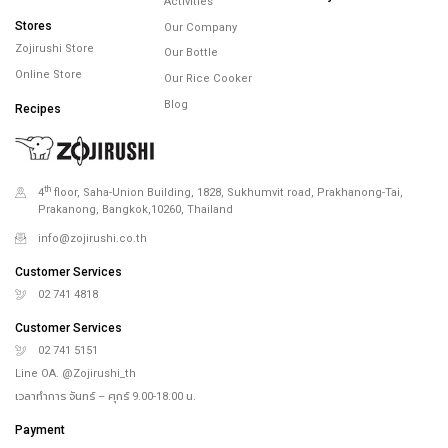
Activities
Stores
Our Company
Zojirushi Store
Our Bottle
Online Store
Our Rice Cooker
Blog
Recipes
th
4
floor, Saha-Union Building, 1828, Sukhumvit road, Prakhanong-Tai,
Prakanong, Bangkok,10260, Thailand
info@zojirushi.co.th
Customer Services
02 741 4818
Customer Services
02 741 5151
Line OA. @Zojirushi_th
เวลาทำการ จันทร์ – ศุกร์ 9.00-18.00 น.
Payment