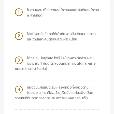
ในชามผสม ตีไข่ขาวและน้ำตาลจนเข้ากันดีและน้ำตาล
1
ละลายหมด
ใส่แป้งสาลีแล้วคนให้เข้ากัน จากนั้นเติมเนยละลาย
2
และวานิลลา คนต่อจนส่วนผสมเนียน
ใช้กระทะ Hotplate ไฟที่ 140 องศา ตักส่วนผสม
3
ประมาณ 1 ช้อนโต๊ะลงบนกระทะ ทอดได้ทีละหลาย
แผ่น (ประมาณ 6 แผ่น)
ทอดจนแผ่นแป้งเริ่มเหลืองทองทั้งสองด้าน
4
(ประมาณ 2 นาทีต่อด้าน) รีบม้วนแผ่นแป้งเป็นก
รวยทันทีที่ยกออกจากกระทะ เพราะแป้งจะกรอบเร็ว