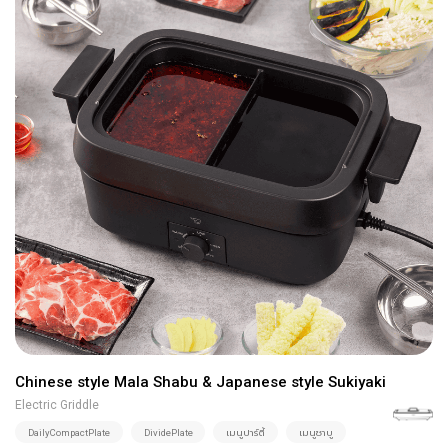
Chinese style Mala Shabu & Japanese style Sukiyaki
Electric Griddle
DailyCompactPlate
DividePlate
เมนูปาร์ตี้
เมนูชาบู