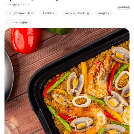
Electric Griddle
DailyCompactPlate
FlatPlate
WaterlessCooking
เมนูเด็ก
เมนูอาหารญี่ปุ่น