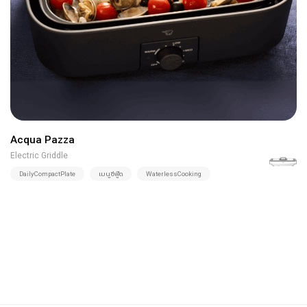
Acqua Pazza
Electric Griddle
DailyCompactPlate
เมนูซีฟู๊ด
WaterlessCooking