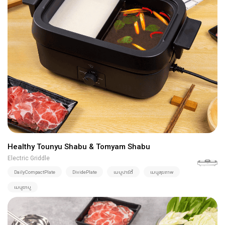
Healthy Tounyu Shabu & Tomyam Shabu
Electric Griddle
DailyCompactPlate
DividePlate
เมนูปาร์ตี้
เมนูสุขภาพ
เมนูชาบู