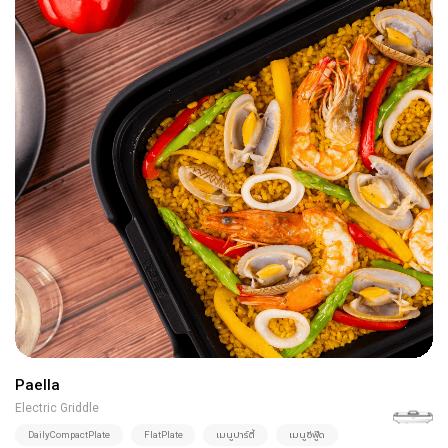
Paella
Electric Griddle
DailyCompactPlate
FlatPlate
เมนูปาร์ตี้
เมนูซีฟู๊ด