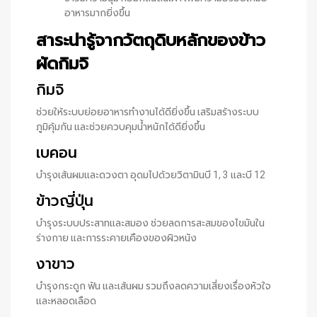
อาหารมากยิ่งขึ้น
สาระน่ารู้จากวัตถุดิบหลักของข้าว
ผัดกิมจิ
กิมจิ
ช่วยให้ระบบย่อยอาหารทำงานได้ดียิ่งขึ้น เสริมสร้างระบบ
ภูมิคุ้มกัน และช่วยควบคุมน้ำหนักได้ดียิ่งขึ้น
เบคอน
บำรุงเส้นผมและดวงตา อุดมไปด้วยวิตามินบี 1, 3 และบี 12
ข้าวญี่ปุ่น
บำรุงระบบประสาทและสมอง ช่วยลดการสะสมของไขมันใน
ร่างกาย และการระคายเคืองของผิวหนัง
งาขาว
บำรุงกระดูก ฟัน และเส้นผม รวมถึงลดความเสี่ยงเรื่องหัวใจ
และหลอดเลือด