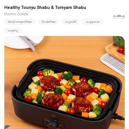
Healthy Tounyu Shabu & Tomyam Shabu
Electric Griddle
DailyCompactPlate
DividePlate
เมนูปาร์ตี้
เมนูสุขภาพ
เมนูชาบู