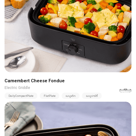
Camembert Cheese Fondue
Electric Griddle
DailyCompactPlate
FlatPlate
เมนูเด็ก
เมนูปาร์ตี้