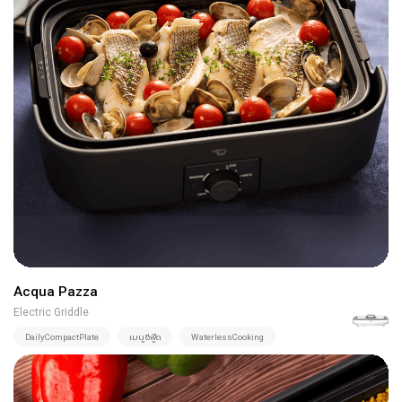
Acqua Pazza
Electric Griddle
DailyCompactPlate
เมนูซีฟู๊ด
WaterlessCooking