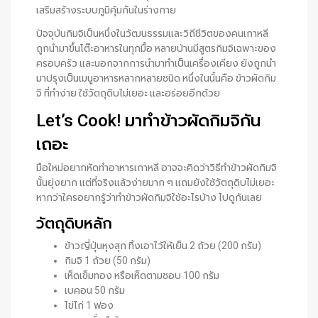
เสริมสร้างระบบภูมิคุ้มกันในร่างกาย
ปัจจุบันกิมจิเป็นหนึ่งในวัฒนธรรมและวิถีชีวิตของคนเกาหลี
ถูกนำมาขึ้นโต๊ะอาหารในทุกมื้อ หลายบ้านมีสูตรกิมจิเฉพาะของ
ครอบครัว และนอกจากการนำมาทำเป็นเครื่องเคียง ยังถูกนำ
มาปรุงเป็นเมนูอาหารหลากหลายชนิด หนึ่งในนั้นคือ ข้าวผัดกิม
จิ ที่ทำง่าย ใช้วัตถุดิบไม่เยอะ และอร่อยอีกด้วย
Let’s Cook! มาทำข้าวผัดกิมจิกัน
เถอะ
มือใหม่อยากหัดทำอาหารเกาหลี อาจจะคิดว่าวิธีทำข้าวผัดกิมจิ
นั้นยุ่งยาก แต่ที่จริงแล้วง่ายมาก ๆ แถมยังใช้วัตถุดิบไม่เยอะ
หากว่าใครอยากรู้ว่าทำข้าวผัดกิมจิใช้อะไรบ้าง ไปดูกันเลย
วัตถุดิบหลัก
ข้าวญี่ปุ่นหุงสุก ทิ้งเอาไว้ให้เย็น 2 ถ้วย (200 กรัม)
กิมจิ 1 ถ้วย (50 กรัม)
เห็ดเข็มทอง หรือเห็ดตามชอบ 100 กรัม
เบคอน 50 กรัม
ไข่ไก่ 1 ฟอง