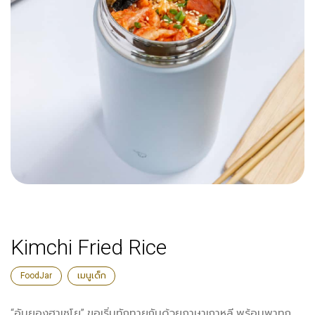
Kimchi Fried Rice
FoodJar
เมนูเด็ก
“อันยองฮาเซโย” ขอเริ่มทักทายกันด้วยภาษาเกาหลี พร้อมพาทุก