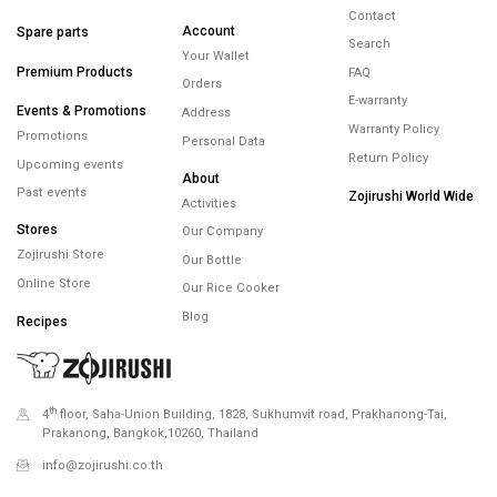
Contact
Account
Spare parts
Search
Your Wallet
Premium Products
FAQ
Orders
E-warranty
Events & Promotions
Address
Warranty Policy
Promotions
Personal Data
Return Policy
Upcoming events
About
Past events
Zojirushi World Wide
Activities
Stores
Our Company
Zojirushi Store
Our Bottle
Online Store
Our Rice Cooker
Blog
Recipes
th
4
floor, Saha-Union Building, 1828, Sukhumvit road, Prakhanong-Tai,
Prakanong, Bangkok,10260, Thailand
info@zojirushi.co.th