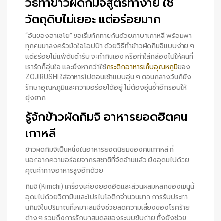
วิธีทำข้าวผัดกิมจิสูตรทำง่าย ใช้
วัตถุดิบไม่เยอะ แต่อร่อยมาก
“อันยองฮาเซโย” ขอเริ่มทักทายกันด้วยภาษาเกาหลี พร้อมพา
ทุกคนมาลงครัวมัดใจโอปป้า ด้วยวิธีทำข้าวผัดกิมจิแบบง่าย ๆ
แต่อร่อยไม่แพ้ต้นตำรับ จะทำกินเอง หรือทำใส่กล่องไปให้คนที่
เรารักก็อุ่นใจ และยิ่งหากว่าใช้
กระติกอาหารเก็บอุณหภูมิ
ของ
ZOJIRUSHI ใส่อาหารไปตอนเช้าแบบอุ่น ๆ ตอนกลางวันก็ยัง
รักษาอุณหภูมิและความอร่อยได้อยู่ ไม่ต้องอุ่นซ้ำอีกรอบให้
ยุ่งยาก
รู้จักข้าวผัดกิมจิ อาหารยอดฮิตคน
เกาหลี
ข้าวผัดกิมจิเป็นหนึ่งในอาหารยอดนิยมของคนเกาหลี ที่
นอกจากความอร่อยจากรสชาติที่จัดจ้านแล้ว ยังอุดมไปด้วย
คุณค่าทางอาหารสูงอีกด้วย
กิมจิ (Kimchi) เครื่องเคียงยอดฮิตและส่วนผสมหลักของเมนูนี้
อุดมไปด้วยวิตามินและโปรไบโอติกจำนวนมาก การรับประทา
นกิมจิในปริมาณที่เหมาะสมจึงช่วยลดความเสี่ยงของโรคร้าย
ต่าง ๆ รวมถึงการรักษาสมดุลของระบบขับถ่าย ทั้งยังช่วย