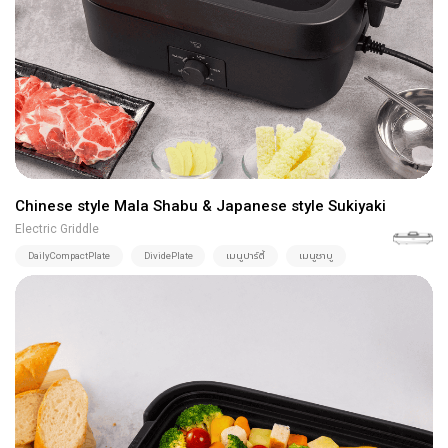
Chinese style Mala Shabu & Japanese style Sukiyaki
Electric Griddle
DailyCompactPlate
DividePlate
เมนูปาร์ตี้
เมนูชาบู