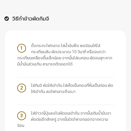
วิธีทำข้าวผัดกิมจิ
ตั้งกระทะไฟกลาง ใส่น้ำมันพืช พอร้อนให้ใส่
1
กระเทียมสับ ผัดประมาณ 10 วินาที หรือจนกว่า
กระเทียมเหลืองขึ้นเล็กน้อย จากนั้นใส่เบคอน ผัดจนสุก หาก
มีน้ำมันส่วนเกิน สามารถตักออกได้
ใส่กิมจิ ผัดให้เข้ากัน ใส่เห็ดเข็มทองที่หั่นเป็นท่อน ผัด
2
ให้เข้ากัน ลดไฟกลางถึงเบา
ใส่ข้าวญี่ปุ่นลงไปผัดจนเข้ากัน จากนั้นเติมน้ำมันงา
3
ผัดต่ออีกสักครู่ จากนั้นปิดไฟ ยกออกจากความ
ร้อน