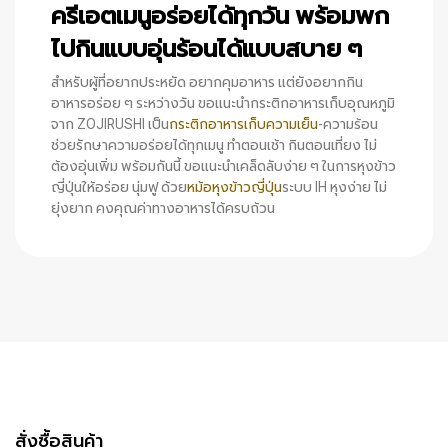
ครีเอตเมนูอร่อยได้ทุกวัน พร้อมพก
ไปกินแบบอุ่นร้อนได้แบบสบาย ๆ
สำหรับผู้ที่อยากประหยัด อยากคุมอาหาร แต่ยังอยากกิน
อาหารอร่อย ๆ ระหว่างวัน ขอแนะนำกระติกอาหารเก็บอุณหภูมิ
จาก ZOJIRUSHI เป็น
กระติกอาหารเก็บความเย็น
-ความร้อน
ช่วยรักษาความอร่อยได้ทุกเมนู ทำตอนเช้า กินตอนเที่ยง ไม่
ต้องอุ่นเพิ่ม พร้อมกันนี้ ขอแนะนำเคล็ดลับง่าย ๆ ในการหุงข้าว
ญี่ปุ่นให้อร่อย นุ่มฟู ด้วย
หม้อหุงข้าวญี่ปุ่น
ระบบ IH หุงง่าย ไม่
ยุ่งยาก คงคุณค่าทางอาหารได้ครบถ้วน
สั่งซื้อสินค้า