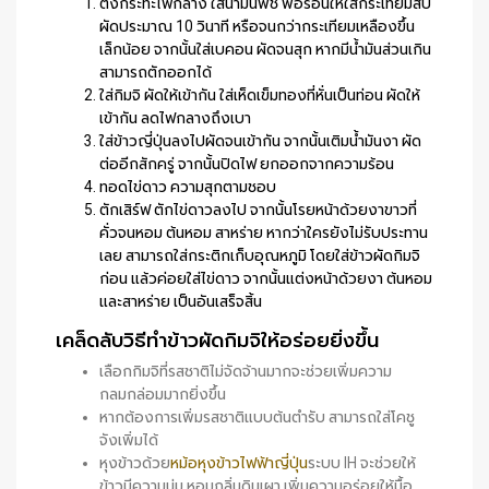
ตั้งกระทะไฟกลาง ใส่น้ำมันพืช พอร้อนให้ใส่กระเทียมสับ
ผัดประมาณ 10 วินาที หรือจนกว่ากระเทียมเหลืองขึ้น
เล็กน้อย จากนั้นใส่เบคอน ผัดจนสุก หากมีน้ำมันส่วนเกิน
สามารถตักออกได้
ใส่กิมจิ ผัดให้เข้ากัน ใส่เห็ดเข็มทองที่หั่นเป็นท่อน ผัดให้
เข้ากัน ลดไฟกลางถึงเบา
ใส่ข้าวญี่ปุ่นลงไปผัดจนเข้ากัน จากนั้นเติมน้ำมันงา ผัด
ต่ออีกสักครู่ จากนั้นปิดไฟ ยกออกจากความร้อน
ทอดไข่ดาว ความสุกตามชอบ
ตักเสิร์ฟ ตักไข่ดาวลงไป จากนั้นโรยหน้าด้วยงาขาวที่
คั่วจนหอม ต้นหอม สาหร่าย หากว่าใครยังไม่รับประทาน
เลย สามารถใส่กระติกเก็บอุณหภูมิ โดยใส่ข้าวผัดกิมจิ
ก่อน แล้วค่อยใส่ไข่ดาว จากนั้นแต่งหน้าด้วยงา ต้นหอม
และสาหร่าย เป็นอันเสร็จสิ้น
เคล็ดลับวิธีทำข้าวผัดกิมจิให้อร่อยยิ่งขึ้น
เลือกกิมจิที่รสชาติไม่จัดจ้านมากจะช่วยเพิ่มความ
กลมกล่อมมากยิ่งขึ้น
หากต้องการเพิ่มรสชาติแบบต้นตำรับ สามารถใส่โคชู
จังเพิ่มได้
หุงข้าวด้วย
หม้อหุงข้าวไฟฟ้าญี่ปุ่น
ระบบ IH จะช่วยให้
ข้าวมีความนุ่ม หอมกลิ่นดินเผา เพิ่มความอร่อยให้มื้อ