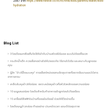
2567 จาก
https://www.nestle.co.th/th/nhw/kids/parents/water/kids-
hydration
Blog List
3 ไอเดียแมทช์ไอเท็มโซจิให้เข้ากับบ้านสไตล์มินิมอล แบบไม่ต้องรีโนเวท
กระติกน้ำเด็ก ควรเลือกอย่างไรให้ปลอดภัย ใช้งานได้จริง และเหมาะกับลูกของ
คุณ
รู้จัก “ข้าวโอ๊ตแบบหุง” ทางเลือกใหม่ของคนรักสุขภาพที่อยากอิ่มนานและได้สาร
อาหารครบ
เคล็ดลับหุงข้าวให้อร่อย: เพราะหม้อหุงข้าวคือหัวใจหลักของความอร่อย
10 เมนูแสนอร่อย ไอเดียสำหรับทำอาหารเช้าลูกก่อนไปโรงเรียน
15 เครื่องใช้ไฟฟ้าในบ้านที่ของมันต้องมี ช่วยให้ชีวิตง่ายขึ้น
ไอเดียเมนูข้าวกล่อง ทำเองง่าย ประหยัดเวลา แถมดีต่อสุขภาพ