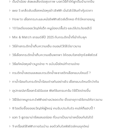
ดื่มน้ำน้อย ส่งผลเสียต่อสุขภาพ บอกวิธีทำให้ลูกดื่มน้ำมากขึ้น
เผย 5 เคล็ดลับเลือกหม้อหุงข้าวไฟฟ้า มั่นใจได้สินค้าคุ้มราคา
How to เลือกกระทะและหม้อไฟฟ้าสไตล์เด็กหอ ทำได้หลายเมนู
10 ไอเดียของขวัญให้เด็ก หนูน้อยปลื้มใจ และใช้ประโยชน์ได้
Mix & Match เทรนด์สีปี 2025 กับกระติกน้ำที่เข้ากับลุค
วิธีล้างกระติกน้ำเก็บความเย็น ถนอมไว้ใช้ได้ยาวนาน
วิธีเลือกกระติกน้ำเก็บความเย็นพกพา ให้ตอบโจทย์ทุกไลฟ์สไตล์
วิธีแก้หม้อหุงข้าวบูดง่าย ๆ ฉบับมือใหม่ทำตามง่าย
กระติกน้ำสเตนเลสและกระติกน้ำพลาสติกเลือกแบบไหนดี ?
กาน้ำร้อนกับกระติกน้ำร้อนต่างกันอย่างไร เลือกแบบไหนดีกว่ากัน
อุปกรณ์เครื่องครัวมินิมอล ฟังก์ชันครบครัน ใช้ชีวิตง่ายขึ้น
วิธีใช้เตาหมูกระทะไฟฟ้าอย่างปลอดภัย ยืดอายุการใช้งานให้ยาวนาน
8 ไอเดียซื้อของขวัญให้ผู้ใหญ่ คนรับประทับใจ คนให้ก็แฮปปี้ !
แจก 5 สูตรมาม่าชีสแสนอร่อย ที่จะมาเป็นมาม่าเหมือนกันไม่ได้
9 เครื่องใช้ไฟฟ้าภายในบ้าน ลงตัวกับไลฟ์สไตล์คนยุคใหม่