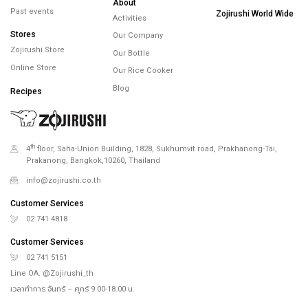
About
Past events
Zojirushi World Wide
Activities
Stores
Our Company
Zojirushi Store
Our Bottle
Online Store
Our Rice Cooker
Blog
Recipes
th
4
floor, Saha-Union Building, 1828, Sukhumvit road, Prakhanong-Tai,
Prakanong, Bangkok,10260, Thailand
info@zojirushi.co.th
Customer Services
02 741 4818
Customer Services
02 741 5151
Line OA. @Zojirushi_th
เวลาทำการ จันทร์ – ศุกร์ 9.00-18.00 น.