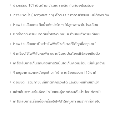
ข้าวอร่อย 101 เปิดตำราข้าวแต่ละชนิด กินกับอะไรอร่อย
ภาวะขาดน้ำ (Dehydration) คืออะไร ? อากาศร้อนแบบนี้ต้องระวัง
How to เลือกกระติกน้ำเด็กน่ารัก ๆ ให้ลูกพกพาไปโรงเรียน
8 วิธีล้างตะกรันในกาต้มน้ำไฟฟ้า ง่าย ๆ อ่านจบทำตามได้เลย
How to เลือกเตาปิ้งย่างไฟฟ้าที่ใช่ ก็เฮลตี้ได้ทุกมื้อทุกเดย์
6 เครื่องใช้ไฟฟ้าในหอพัก ขนาดจิ๋วแต่ประโยชน์ใช้สอยเกินตัว !
เคล็ดลับการเก็บรักษาอาหารในปิ่นโตเก็บความร้อน ไม่ให้บูดง่าย
9 เมนูอาหารจากหม้อหุงข้าว ทำง่าย เตรียมของแค่ 10 นาที
ตอบชัด ! รวมภาชนะที่เข้าไมโครเวฟได้ และอันไหนห้ามเอาเข้า
แก้วเก็บความเย็นคืออะไร ไอเทมคู่กายที่คนดื่มน้ำบ่อยต้องมี !
เคล็ดลับการเลือกซื้อเครื่องใช้ไฟฟ้าให้คุ้มค่า สมราคาที่จ่ายไป