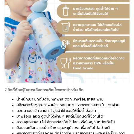
7 สิ่งที่ต้องรู้ในการเลือกกระติกน้ำพกพาสำหรับเด็ก
น้ำหนักเบา ยกดื่มง่าย พกพาสะดวก มาพร้อมสายสะพาย
ผลิตจากวัสดุคุณภาพ แข็งแรงทนทาน หากตกกระแทก ไม่แตกง่าย
ลวดลายน่ารัก ลายการ์ตูนน่าใช้ ชวนให้ดื่มน้ำบ่อย ๆ
มาพร้อมหลอด ดูดน้ำได้ง่าย ๆ ยกดื่มไม่ถนัดก็ใช้งานได้
ความจุเหมาะสม ไม่เล็กจนต้องใส่น้ำบ่อย หรือใหญ่จนหนักเกินไป
มีฉนวนเก็บความเย็น รักษาอุณหภูมิของเครื่องดื่มได้อย่างดี
ผลิตจากวัสดุที่ปลอดภัยต่อร่างกาย ปราศจากสาร BPA หรือเป็น Food