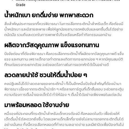
Grade
น้ำหนักเบา ยกดื่มง่าย พกพาสะดวก
สิ่งสำคัญประการแรกที่ควรพิจารณา ในการเลือกกระติกน้ำสำหรับเด็ก คือต้องมี
น้ำหนักเบา และมีสายสะพาย เพื่อให้ลูกน้อยสามารถหยิบจับและยกขึ้นดื่มได้อย่าง
ถนัดมือ รวมถึงสะดวกในการพกพาไปโรงเรียนหรือทำกิจกรรมนอกบ้าน
ผลิตจากวัสดุคุณภาพ แข็งแรงทนทาน
ปัจจัยต่อมาที่ต้องพิจารณา คือควรเลือกกระติกน้ำที่ผลิตจากวัสดุคุณภาพดี แข็ง
แรง และทนทาน เพราะเด็กอาจทำตกและเกิดการกระแทกบ่อย ๆ หากมีคุณสมบัติ
ที่ทนต่อแรงกระแทกด้วย จะช่วยลดโอกาสในการแตกหักได้เป็นอย่างดี
ลวดลายน่าใช้ ชวนให้ดื่มน้ำบ่อย ๆ
คงปฏิเสธไม่ได้ว่าลวดลายของกระติกน้ำ ก็เป็นอีกหนึ่งปัจจัยสำคัญที่ต้องนำมา
พิจารณา เนื่องจากกระติกน้ำน่ารัก ๆ หรือลายการ์ตูนที่เด็กชื่นชอบ จะช่วยกระตุ้น
ความต้องการดื่มน้ำของเด็กได้ ทำให้น้อง ๆ ดื่มน้ำได้อย่างเพียงพอในแต่ละวัน
มาพร้อมหลอด ใช้งานง่าย
หนึ่งองค์ประกอบที่กระติกน้ำสำหรับเด็กควรต้องมี คือหลอดในตัว เพื่อช่วยให้
เด็กดื่มน้ำได้สะดวกยิ่งขึ้น โดยเฉพาะเด็กเล็กที่อาจยังไม่สามารถยกกระติกดื่มได้
อย่างมั่นคง ทั้งนี้ควรเลือกหลอดที่ทำความสะอาดง่าย และมีฝาปิดเพื่อป้องกันไม่