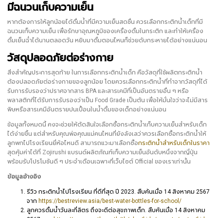
มีฉนวนเก็บความเย็น
หากต้องการให้ลูกน้อยได้ดื่มน้ำที่มีความเย็นสดชื่น ควรเลือกกระติกน้ำเด็กที่มี
ฉนวนเก็บความเย็น เพื่อรักษาอุณหภูมิของเครื่องดื่มในกระติก และทำให้เครื่อง
ดื่มเย็นฉ่ำได้นานตลอดวัน หยิบมาดื่มตอนไหนก็ช่วยดับกระหายได้อย่างแน่นอน
วัสดุปลอดภัยต่อร่างกาย
สิ่งสำคัญประการสุดท้าย ในการเลือกกระติกน้ำเด็ก คือวัสดุที่ใช้ผลิตกระติกน้ำ
ต้องปลอดภัยต่อร่างกายของลูกน้อย โดยควรเลือกกระติกน้ำที่ทำจากวัสดุที่ได้
รับการรับรองว่าปราศจากสาร BPA และสารเคมีที่เป็นอันตรายอื่น ๆ หรือ
พลาสติกที่ได้รับการรับรองว่าเป็น Food Grade เป็นต้น เพื่อให้มั่นใจว่าจะไม่มีสาร
พิษหรือสารเคมีอันตรายปนเปื้อนในน้ำดื่มของเด็กอย่างแน่นอน
ข้อมูลทั้งหมดนี้ คงจะช่วยให้ตัดสินใจเลือกซื้อกระติกน้ำเก็บความเย็นสำหรับเด็ก
ได้ง่ายขึ้น แต่สำหรับคุณพ่อคุณแม่คนไหนที่ยังลังเลว่าควรเลือกซื้อกระติกน้ำให้
ลูกพกไปโรงเรียนยี่ห้อไหนดี สามารถแวะมาเลือกซื้อ
กระติกน้ำสำหรับเด็กในราคา
สุดคุ้มค่าได้ที่ Zojirushi แบรนด์ผลิตภัณฑ์เก็บความเย็นอันดับหนึ่งจากญี่ปุ่น
พร้อมรับโปรโมชันดี ๆ ประจำเดือนเฉพาะที่เว็บไซต์ Official ของเราเท่านั้น
ข้อมูลอ้างอิง
รีวิว กระติกน้ำไปโรงเรียน ที่ดีที่สุด ปี 2023. สืบค้นเมื่อ 14 สิงหาคม 2567
จาก
https://bestreview.asia/best-water-bottles-for-school/
ลูกควรดื่มน้ำวันละกี่ลิตร ถึงจะดีต่อสุขภาพเด็ก. สืบค้นเมื่อ 14 สิงหาคม