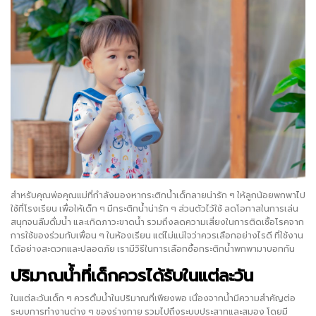
สำหรับคุณพ่อคุณแม่ที่กำลังมองหากระติกน้ำเด็กลายน่ารัก ๆ ให้ลูกน้อยพกพาไป
ใช้ที่โรงเรียน เพื่อให้เด็ก ๆ มีกระติกน้ำน่ารัก ๆ ส่วนตัวไว้ใช้ ลดโอกาสในการเล่น
สนุกจนลืมดื่มน้ำ และเกิดภาวะขาดน้ำ รวมถึงลดความเสี่ยงในการติดเชื้อโรคจาก
การใช้ของร่วมกับเพื่อน ๆ ในห้องเรียน แต่ไม่แน่ใจว่าควรเลือกอย่างไรดี ที่ใช้งาน
ได้อย่างสะดวกและปลอดภัย เรามีวิธีในการเลือกซื้อกระติกน้ำพกพามาบอกกัน
ปริมาณน้ำที่เด็กควรได้รับในแต่ละวัน
ในแต่ละวันเด็ก ๆ ควรดื่มน้ำในปริมาณที่เพียงพอ เนื่องจากน้ำมีความสำคัญต่อ
ระบบการทำงานต่าง ๆ ของร่างกาย รวมไปถึงระบบประสาทและสมอง โดยมี