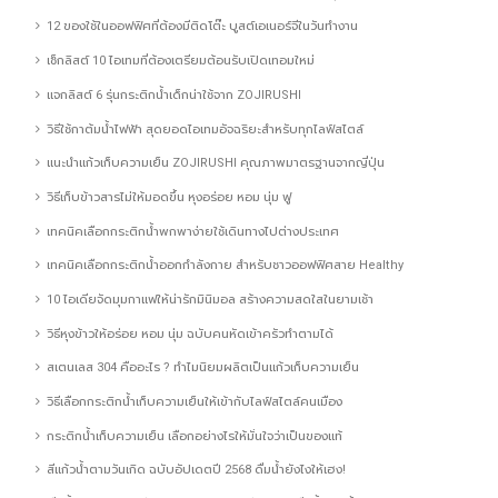
12 ของใช้ในออฟฟิศที่ต้องมีติดโต๊ะ บูสต์เอเนอร์จีในวันทำงาน
เช็กลิสต์ 10 ไอเทมที่ต้องเตรียมต้อนรับเปิดเทอมใหม่
แจกลิสต์ 6 รุ่นกระติกน้ำเด็กน่าใช้จาก ZOJIRUSHI
วิธีใช้กาต้มน้ำไฟฟ้า สุดยอดไอเทมอัจฉริยะสำหรับทุกไลฟ์สไตล์
แนะนำแก้วเก็บความเย็น ZOJIRUSHI คุณภาพมาตรฐานจากญี่ปุ่น
วิธีเก็บข้าวสารไม่ให้มอดขึ้น หุงอร่อย หอม นุ่ม ฟู
เทคนิคเลือกกระติกน้ำพกพาง่ายใช้เดินทางไปต่างประเทศ
เทคนิคเลือกกระติกน้ำออกกำลังกาย สำหรับชาวออฟฟิศสาย Healthy
10 ไอเดียจัดมุมกาแฟให้น่ารักมินิมอล สร้างความสดใสในยามเช้า
วิธีหุงข้าวให้อร่อย หอม นุ่ม ฉบับคนหัดเข้าครัวทำตามได้
สเตนเลส 304 คืออะไร ? ทำไมนิยมผลิตเป็นแก้วเก็บความเย็น
วิธีเลือกกระติกน้ำเก็บความเย็นให้เข้ากับไลฟ์สไตล์คนเมือง
กระติกน้ำเก็บความเย็น เลือกอย่างไรให้มั่นใจว่าเป็นของแท้
สีแก้วน้ำตามวันเกิด ฉบับอัปเดตปี 2568 ดื่มน้ำยังไงให้เฮง!