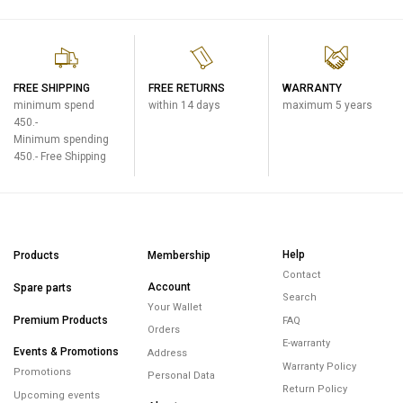
FREE SHIPPING
FREE RETURNS
WARRANTY
minimum spend
within 14 days
maximum 5 years
450.-
Minimum spending
450.- Free Shipping
Help
Products
Membership
Contact
Account
Spare parts
Search
Your Wallet
Premium Products
FAQ
Orders
E-warranty
Events & Promotions
Address
Warranty Policy
Promotions
Personal Data
Return Policy
Upcoming events