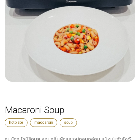
Macaroni Soup
hotplate
maccaroni
soup
ซุปมักกะโรนีร้อนๆ หอมกลิ่นผักและซุปกลมกล่อม แป้งนุ่มกำลังดี