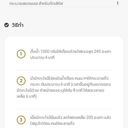
กระบวยสแตนเลส สำหรับตักเสิร์ฟ
1
วิธีทำ
ตั้งน้ำ 1000 กรัมให้เดือดด้วยไฟแรงสุด 240 องศา
1
ประมาณ 4 นาที
นำมักกะโรนีใส่ลงในน้ำเดือด คนเบาๆให้กระจายทั่ว
2
กระทะ ต้มประมาณ 6 นาที (เวลาขึ้นอยู่กับขนาดของ
มักกะโรนีด้วย ถ้าหน้าซองระบุให้ต้ม 8 นาที ให้ลดเวลาลง
เหลือ 6 นาที)
เมื่อมักกะโรนีนิ่มแล้ว ลดไฟลงเหลือ 200 องศา แล้ว
3
ใส่ซุปไก่ก้อน คนให้ละลายทั่ว