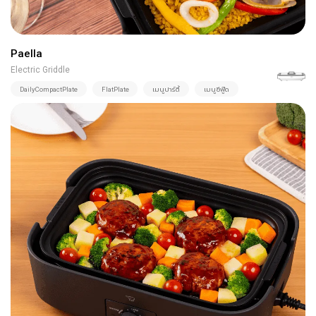
Paella
Electric Griddle
DailyCompactPlate
FlatPlate
เมนูปาร์ตี้
เมนูซีฟู๊ด