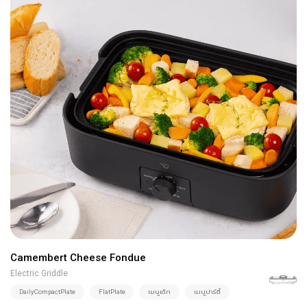
Camembert Cheese Fondue
Electric Griddle
DailyCompactPlate
FlatPlate
เมนูเด็ก
เมนูปาร์ตี้