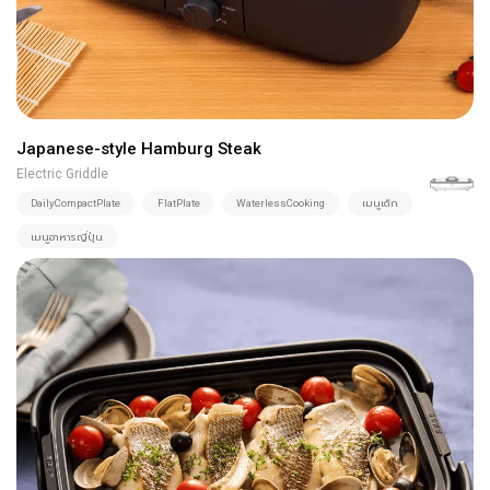
Japanese-style Hamburg Steak
Electric Griddle
DailyCompactPlate
FlatPlate
WaterlessCooking
เมนูเด็ก
เมนูอาหารญี่ปุ่น