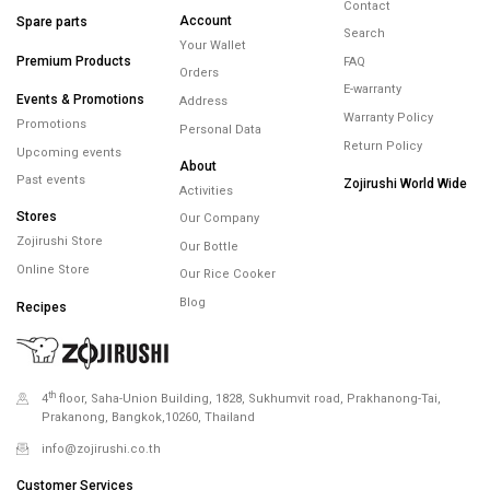
Contact
Account
Spare parts
Search
Your Wallet
Premium Products
FAQ
Orders
E-warranty
Events & Promotions
Address
Warranty Policy
Promotions
Personal Data
Return Policy
Upcoming events
About
Past events
Zojirushi World Wide
Activities
Stores
Our Company
Zojirushi Store
Our Bottle
Online Store
Our Rice Cooker
Blog
Recipes
th
4
floor, Saha-Union Building, 1828, Sukhumvit road, Prakhanong-Tai,
Prakanong, Bangkok,10260, Thailand
info@zojirushi.co.th
Customer Services