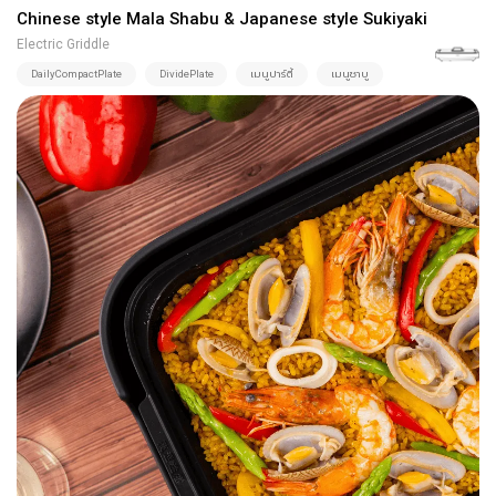
Chinese style Mala Shabu & Japanese style Sukiyaki
Electric Griddle
DailyCompactPlate
DividePlate
เมนูปาร์ตี้
เมนูชาบู