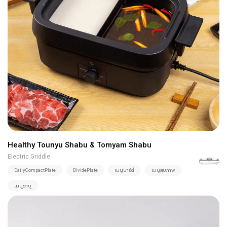
Healthy Tounyu Shabu & Tomyam Shabu
Electric Griddle
DailyCompactPlate
DividePlate
เมนูปาร์ตี้
เมนูสุขภาพ
เมนูชาบู