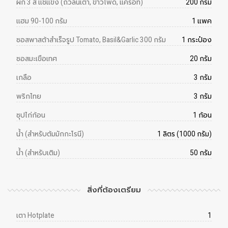
ผัก 3 สี แช่แข็ง (ถั่วลันเตา, ข้าวโพด, แครอท)
200 กรัม
แฮม 90-100 กรัม
1 แพค
ซอสพาสต้าสำเร็จรูป Tomato, Basil&Garlic 300 กรัม
1 กระป๋อง
ซอสมะเขือเทศ
20 กรัม
เกลือ
3 กรัม
พริกไทย
3 กรัม
ซุปไก่ก้อน
1 ก้อน
น้ำ (สำหรับต้มมักกะโรนี)
1 ลิตร (1000 กรัม)
น้ำ (สำหรับเติม)
50 กรัม
สิ่งที่ต้องเตรียม
เตา Hotplate
1