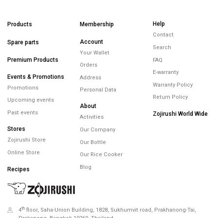
Help
Products
Membership
Contact
Account
Spare parts
Search
Your Wallet
Premium Products
FAQ
Orders
E-warranty
Events & Promotions
Address
Warranty Policy
Promotions
Personal Data
Return Policy
Upcoming events
About
Past events
Zojirushi World Wide
Activities
Stores
Our Company
Zojirushi Store
Our Bottle
Online Store
Our Rice Cooker
Blog
Recipes
th
4
floor, Saha-Union Building, 1828, Sukhumvit road, Prakhanong-Tai,