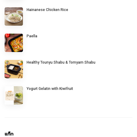
Hainanese Chicken Rice
Paella
Healthy Tounyu Shabu & Tomyam Shabu
Yogurt Gelatin with Kiwifruit
แท็ก