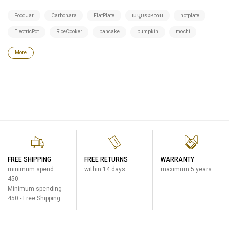
FoodJar
Carbonara
FlatPlate
เมนูของหวาน
hotplate
ElectricPot
RiceCooker
pancake
pumpkin
mochi
More
FREE SHIPPING
FREE RETURNS
WARRANTY
minimum spend
within 14 days
maximum 5 years
450.-
Minimum spending
450.- Free Shipping