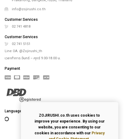
Prakanong, Bangkok,10260, Thailand
info@zojirushi.co.th
Customer Services
02 741 4818
Customer Services
02 741 5151
Line OA. @Zojirushi_th
เวลาทำการ จันทร์ – ศุกร์ 9.00-18.00 น.
Payment
Language
ZOJIRUSHI.co.th uses cookies to
improve your experience. By using our
website, you are consenting to our
cookies in accordance with our
Privacy