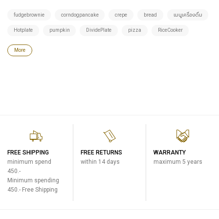
fudgebrownie
corndogpancake
crepe
bread
เมนูเครื่องดื่ม
Hotplate
pumpkin
DividePlate
pizza
RiceCooker
More
FREE SHIPPING
FREE RETURNS
WARRANTY
minimum spend
within 14 days
maximum 5 years
450.-
Minimum spending
450.- Free Shipping