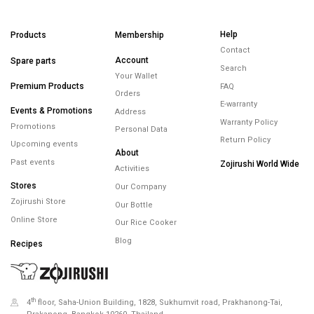
Help
Products
Membership
Contact
Account
Spare parts
Search
Your Wallet
Premium Products
FAQ
Orders
E-warranty
Events & Promotions
Address
Warranty Policy
Promotions
Personal Data
Return Policy
Upcoming events
About
Past events
Zojirushi World Wide
Activities
Stores
Our Company
Zojirushi Store
Our Bottle
Online Store
Our Rice Cooker
Blog
Recipes
th
4
floor, Saha-Union Building, 1828, Sukhumvit road, Prakhanong-Tai,