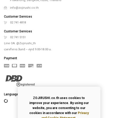
Prakanong, Bangkok,10260, Thailand
info@zojirushi.co.th
Customer Services
02 741 4818
Customer Services
02 741 5151
Line OA. @Zojirushi_th
เวลาทำการ จันทร์ – ศุกร์ 9.00-18.00 น.
Payment
Language
ZOJIRUSHI.co.th uses cookies to
improve your experience. By using our
website, you are consenting to our
cookies in accordance with our
Privacy