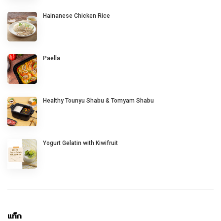
Hainanese Chicken Rice
Paella
Healthy Tounyu Shabu & Tomyam Shabu
Yogurt Gelatin with Kiwifruit
แท็ก