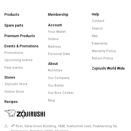
Help
Products
Membership
Contact
Account
Spare parts
Search
Your Wallet
Premium Products
FAQ
Orders
E-warranty
Events & Promotions
Address
Warranty Policy
Promotions
Personal Data
Return Policy
Upcoming events
About
Past events
Zojirushi World Wide
Activities
Stores
Our Company
Zojirushi Store
Our Bottle
Online Store
Our Rice Cooker
Blog
Recipes
th
4
floor, Saha-Union Building, 1828, Sukhumvit road, Prakhanong-Tai,