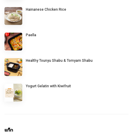
Hainanese Chicken Rice
Paella
Healthy Tounyu Shabu & Tomyam Shabu
Yogurt Gelatin with Kiwifruit
แท็ก