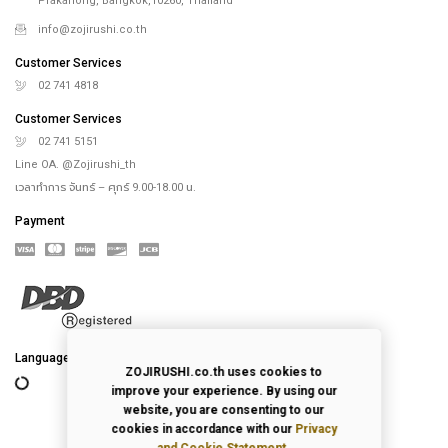
Prakanong, Bangkok,10260, Thailand
info@zojirushi.co.th
Customer Services
02 741 4818
Customer Services
02 741 5151
Line OA. @Zojirushi_th
เวลาทำการ จันทร์ – ศุกร์ 9.00-18.00 น.
Payment
Language
ZOJIRUSHI.co.th uses cookies to
improve your experience. By using our
website, you are consenting to our
cookies in accordance with our
Privacy