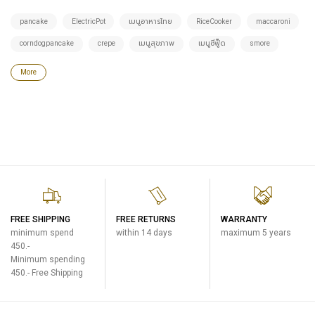
pancake
ElectricPot
เมนูอาหารไทย
RiceCooker
maccaroni
corndogpancake
crepe
เมนูสุขภาพ
เมนูซีฟู๊ด
smore
More
FREE SHIPPING
FREE RETURNS
WARRANTY
minimum spend
within 14 days
maximum 5 years
450.-
Minimum spending
450.- Free Shipping