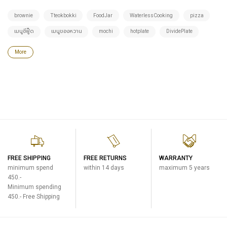
brownie
Tteokbokki
FoodJar
WaterlessCooking
pizza
เมนูซีฟู๊ด
เมนูของหวาน
mochi
hotplate
DividePlate
More
FREE SHIPPING
FREE RETURNS
WARRANTY
minimum spend
within 14 days
maximum 5 years
450.-
Minimum spending
450.- Free Shipping