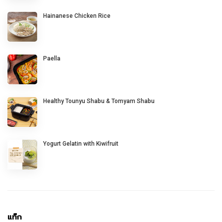
Hainanese Chicken Rice
Paella
Healthy Tounyu Shabu & Tomyam Shabu
Yogurt Gelatin with Kiwifruit
แท็ก