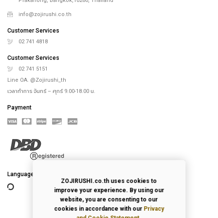
Prakanong, Bangkok,10260, Thailand
info@zojirushi.co.th
Customer Services
02 741 4818
Customer Services
02 741 5151
Line OA. @Zojirushi_th
เวลาทำการ จันทร์ – ศุกร์ 9.00-18.00 น.
Payment
Language
ZOJIRUSHI.co.th uses cookies to
improve your experience. By using our
website, you are consenting to our
cookies in accordance with our
Privacy