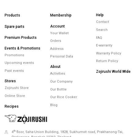
Help
Products
Membership
Contact
Account
Spare parts
Search
Your Wallet
Premium Products
FAQ
Orders
E-warranty
Events & Promotions
Address
Warranty Policy
Promotions
Personal Data
Return Policy
Upcoming events
About
Past events
Zojirushi World Wide
Activities
Stores
Our Company
Zojirushi Store
Our Bottle
Online Store
Our Rice Cooker
Blog
Recipes
th
4
floor, Saha-Union Building, 1828, Sukhumvit road, Prakhanong-Tai,